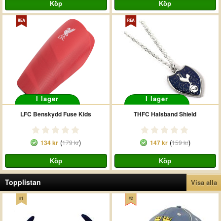
I lager
I lager
LFC Benskydd Fuse Kids
THFC Halsband Shield
(
)
(
)
134 kr
179 kr
147 kr
159 kr
Topplistan
Visa alla