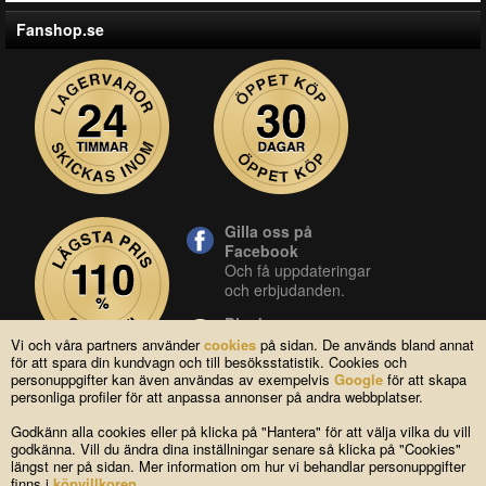
Fanshop.se
Gilla oss på
Facebook
Och få uppdateringar
och erbjudanden.
Blocket
Vår butik på blocket.
Vi och våra partners använder
cookies
på sidan. De används bland annat
för att spara din kundvagn och till besöksstatistik. Cookies och
YouTube
personuppgifter kan även användas av exempelvis
Google
för att skapa
Se våra produkter live
personliga profiler för att anpassa annonser på andra webbplatser.
i vår YouTube-kanal.
Godkänn alla cookies eller på klicka på "Hantera" för att välja vilka du vill
godkänna. Vill du ändra dina inställningar senare så klicka på "Cookies"
längst ner på sidan. Mer information om hur vi behandlar personuppgifter
Copyright © 2004-2026 Lagsidan AB
finns i
köpvillkoren
.