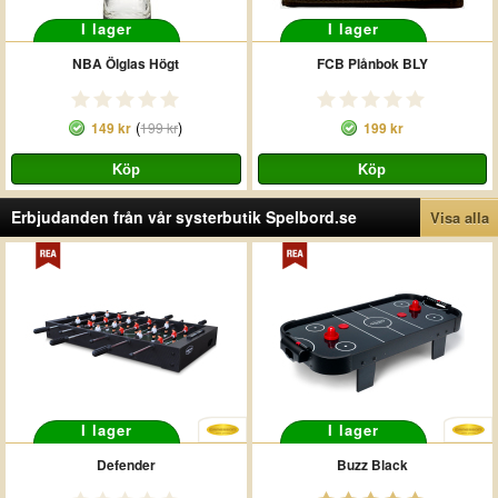
I lager
I lager
NBA Ölglas Högt
FCB Plånbok BLY
(
)
149 kr
199 kr
199 kr
Erbjudanden från vår systerbutik Spelbord.se
Visa alla
I lager
I lager
Defender
Buzz Black