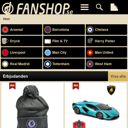
Hem
Arsenal
Barcelona
Chelsea
Dryck
Film & TV
Harry Potter
Liverpool
Man City
Man United
Real Madrid
Tottenham
West Ham
Erbjudanden
Visa alla