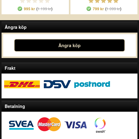
(
)
(
)
995 kr
1 199 kr
799 kr
1 099 kr
Ångra köp
Ångra köp
Frakt
Betalning