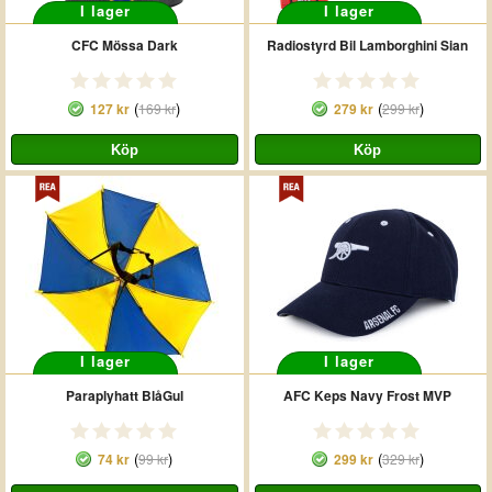
I lager
I lager
CFC Mössa Dark
Radiostyrd Bil Lamborghini Sian
(
)
(
)
127 kr
169 kr
279 kr
299 kr
I lager
I lager
Paraplyhatt BlåGul
AFC Keps Navy Frost MVP
(
)
(
)
74 kr
99 kr
299 kr
329 kr