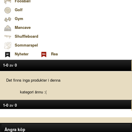
Foosball
Golf
Gym
Mancave
Shuffleboard
Sommarspel
Nyheter
Rea
1-0
av
0
Det finns inga produkter i denna
kategori ännu :(
1-0
av
0
Ångra köp