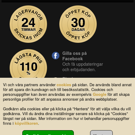
Gilla oss på
Facebook
Och få uppdateringar
och erbjudanden.
Blocket
Vår butik på blocket.
Vi och våra partners använder
cookies
på sidan. De används bland annat
för att spara din kundvagn och till besöksstatistik. Cookies och
YouTube
personuppgifter kan även användas av exempelvis
Google
för att skapa
Se våra produkter live
personliga profiler för att anpassa annonser på andra webbplatser.
i vår YouTube-kanal.
Godkänn alla cookies eller på klicka på "Hantera" för att välja vilka du vill
godkänna. Vill du ändra dina inställningar senare så klicka på "Cookies"
längst ner på sidan. Mer information om hur vi behandlar personuppgifter
Copyright © 2004-2026 Lagsidan AB
finns i
köpvillkoren
.
FAQ
|
Om oss
|
Köpvillkor
|
Cookies
|
Kontakta oss