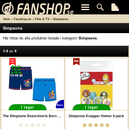
>
>
>
Hem
Fanshop.se
Film & TV
Simpsons
Simpsons
Här hittar du alla produkter listade i kategorin
Simpsons
.
1-4
av
4
5-6 år
7-8 år
9-10 år
11-12 år
Barn
I lager
I lager
The Simpsons Boxershorts Barn 2-pack
Simpsons Knappar Homer 6-pack