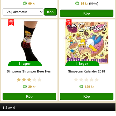
(
)
69 kr
15 kr
39 kr
I lager
I lager
Simpsons Strumpor Beer Herr
Simpsons Kalender 2018
29 kr
129 kr
1-4
av
4