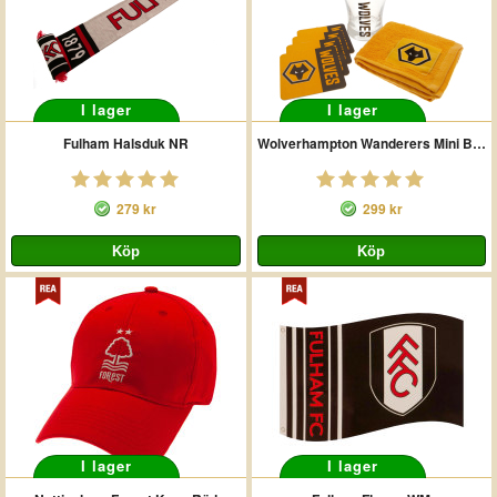
I lager
I lager
Fulham Halsduk NR
Wolverhampton Wanderers Mini Bar Set
279 kr
299 kr
I lager
I lager