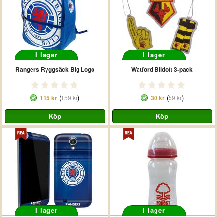
I lager
I lager
Rangers Ryggsäck Big Logo
Watford Bildoft 3-pack
(
)
(
)
115 kr
159 kr
30 kr
59 kr
I lager
I lager