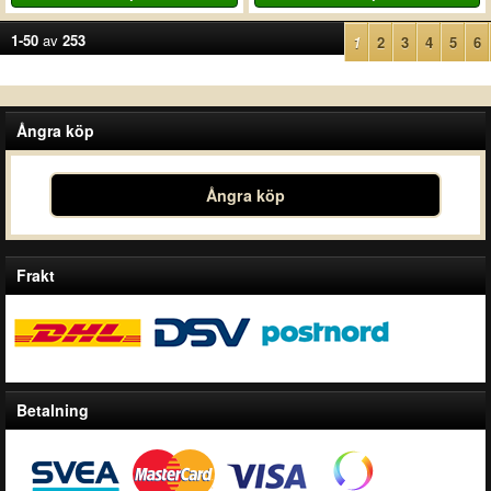
1-50
av
253
1
2
3
4
5
6
Ångra köp
Ångra köp
Frakt
Betalning