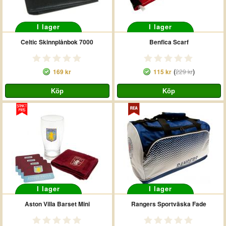
I lager
I lager
Celtic Skinnplånbok 7000
Benfica Scarf
(
)
169 kr
115 kr
229 kr
I lager
I lager
Aston Villa Barset Mini
Rangers Sportväska Fade