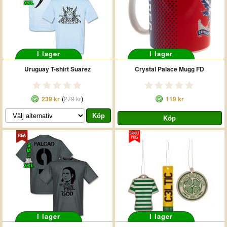
XXL
I lager
I lager
Uruguay T-shirt Suarez
Crystal Palace Mugg FD
(
)
239 kr
279 kr
119 kr
S
M
L
XL
XXL
I lager
I lager