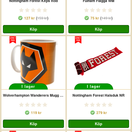
Nottingham Forest Keps Röd
Fulham Flagga WM
(
)
(
)
127 kr
159 kr
75 kr
149 kr
I lager
I lager
Wolverhampton Wanderers Mugg HT
Nottingham Forest Halsduk NR
119 kr
279 kr