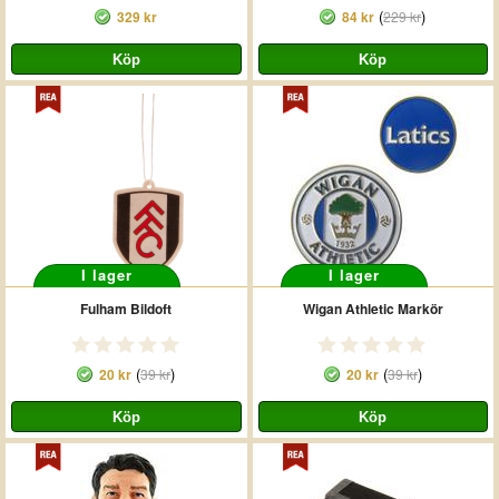
(
)
329 kr
84 kr
229 kr
I lager
I lager
Fulham Bildoft
Wigan Athletic Markör
(
)
(
)
20 kr
39 kr
20 kr
39 kr