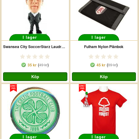
I lager
I lager
Swansea City SoccerStarz Laudrup 2013-14
Fulham Nylon Plånbok
(
)
(
)
35 kr
49 kr
45 kr
89 kr
S
M
L
XL
XXL
I lager
I lager