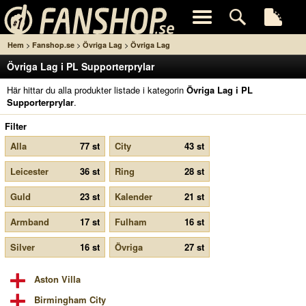
>
>
>
Hem
Fanshop.se
Övriga Lag
Övriga Lag
Övriga Lag i PL Supporterprylar
Här hittar du alla produkter listade i kategorin
Övriga Lag i PL
Supporterprylar
.
Filter
Alla
77 st
City
43 st
Leicester
36 st
Ring
28 st
Guld
23 st
Kalender
21 st
Armband
17 st
Fulham
16 st
Silver
16 st
Övriga
27 st
Aston Villa
Birmingham City