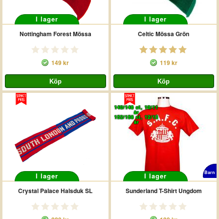
I lager
I lager
Nottingham Forest Mössa
Celtic Mössa Grön
149 kr
119 kr
140/146 cl, 10/11
år
152/158 cl, 12/13
år
Barn
I lager
I lager
Crystal Palace Halsduk SL
Sunderland T-Shirt Ungdom