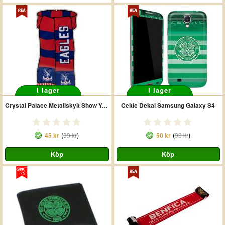
I lager
I lager
Crystal Palace Metallskylt Show Your Colours
Celtic Dekal Samsung Galaxy S4
(
)
(
)
45 kr
89 kr
50 kr
99 kr