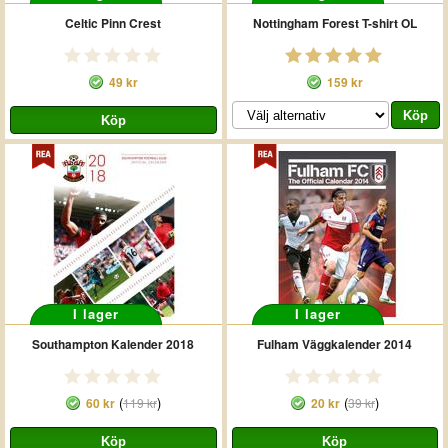
Celtic Pinn Crest
Nottingham Forest T-shirt OL
49 kr
159 kr
I lager
I lager
Southampton Kalender 2018
Fulham Väggkalender 2014
(
)
(
)
60 kr
119 kr
20 kr
39 kr