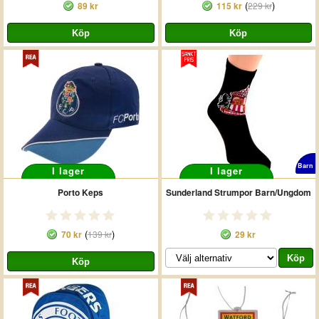
(
)
89 kr
115 kr
229 kr
Barn
I lager
I lager
Porto Keps
Sunderland Strumpor Barn/Ungdom
(
)
70 kr
139 kr
29 kr