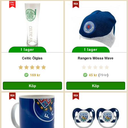
I lager
I lager
Celtic Ölglas
Rangers Mössa Wave
(
)
169 kr
45 kr
79 kr