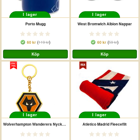
I lager
I lager
Porto Mugg
West Bromwich Albion Nappar
(
)
(
)
60 kr
119 kr
60 kr
59 kr
I lager
I lager
Wolverhampton Wanderers Nyckelring
Atletico Madrid Fleecefilt