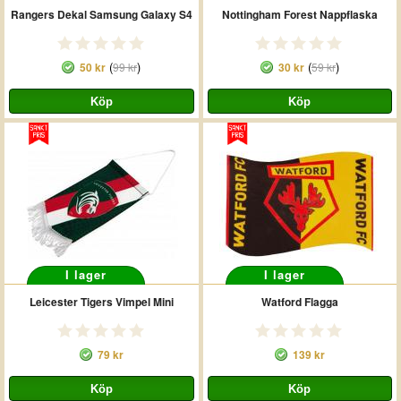
Rangers Dekal Samsung Galaxy S4
Nottingham Forest Nappflaska
(
)
(
)
50 kr
99 kr
30 kr
59 kr
I lager
I lager
Leicester Tigers Vimpel Mini
Watford Flagga
79 kr
139 kr