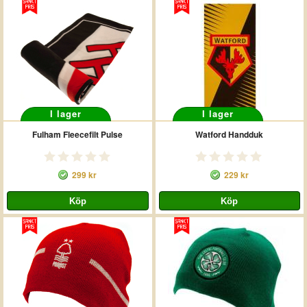
I lager
I lager
Fulham Fleecefilt Pulse
Watford Handduk
299 kr
229 kr