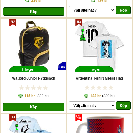
229 kr
139 kr
S
M
L
XL
XXL
Barn
I lager
I lager
Watford Junior Ryggsäck
Argentina T-shirt Messi Flag
(
)
(
)
115 kr
229 kr
183 kr
229 kr
S
M
L
XL