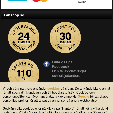
Fanshop.se
Gilla oss på
Facebook
Och få uppdateringar
och erbjudanden.
Blocket
Vår butik på blocket.
Vi och våra partners använder
cookies
på sidan. De används bland annat
för att spara din kundvagn och till besöksstatistik. Cookies och
YouTube
personuppgifter kan även användas av exempelvis
Google
för att skapa
Se våra produkter live
personliga profiler för att anpassa annonser på andra webbplatser.
i vår YouTube-kanal.
Godkänn alla cookies eller på klicka på "Hantera" för att välja vilka du vill
godkänna. Vill du ändra dina inställningar senare så klicka på "Cookies"