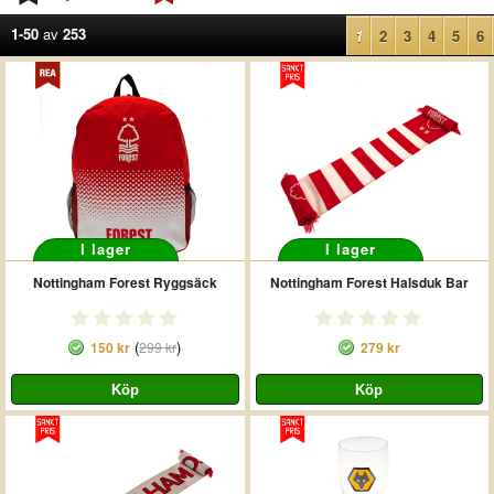
1-50
av
253
1
2
3
4
5
6
I lager
I lager
Nottingham Forest Ryggsäck
Nottingham Forest Halsduk Bar
(
)
150 kr
299 kr
279 kr