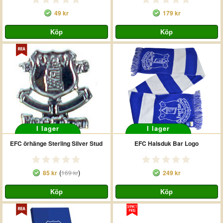
49 kr
179 kr
I lager
I lager
EFC örhänge Sterling Silver Stud
EFC Halsduk Bar Logo
(
)
85 kr
169 kr
249 kr