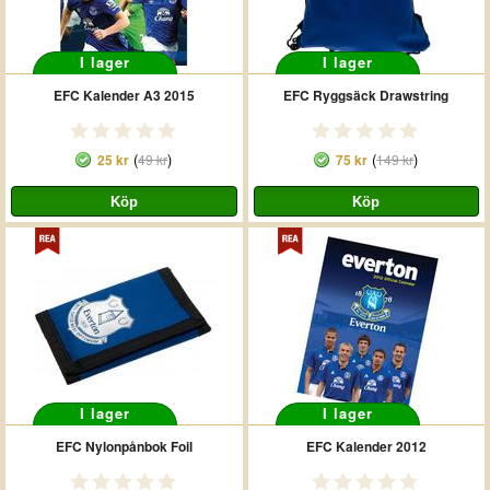
I lager
I lager
EFC Kalender A3 2015
EFC Ryggsäck Drawstring
(
)
(
)
25 kr
49 kr
75 kr
149 kr
I lager
I lager
EFC Nylonpånbok Foil
EFC Kalender 2012