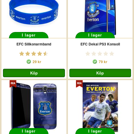
I lager
I lager
EFC Silikonarmband
EFC Dekal PS3 Konsoll
29 kr
79 kr
I lager
I lager