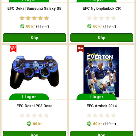
EFC Dekal Samsung Galaxy S5
EFC Nylonplånbok CR
(
)
(
)
60 kr
119 kr
60 kr
119 kr
I lager
I lager
EFC Dekal PS3 Dosa
EFC Årsbok 2014
(
)
99 kr
60 kr
119 kr