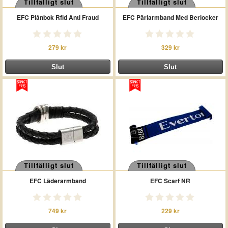
Tillfälligt slut
Tillfälligt slut
EFC Plånbok Rfid Anti Fraud
EFC Pärlarmband Med Berlocker
279 kr
329 kr
Tillfälligt slut
Tillfälligt slut
EFC Läderarmband
EFC Scarf NR
749 kr
229 kr