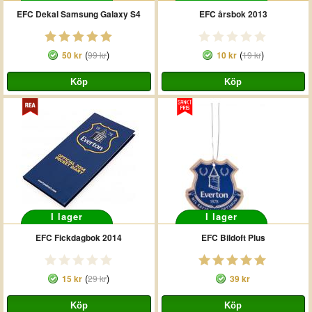
EFC Dekal Samsung Galaxy S4
EFC årsbok 2013
(
)
(
)
50 kr
99 kr
10 kr
19 kr
I lager
I lager
EFC Fickdagbok 2014
EFC Bildoft Plus
(
)
15 kr
29 kr
39 kr