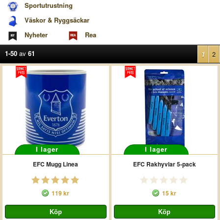
Sportutrustning
Väskor & Ryggsäckar
Nyheter
Rea
1-50
av
61
1
2
I lager
I lager
EFC Mugg Linea
EFC Rakhyvlar 5-pack
119 kr
15 kr