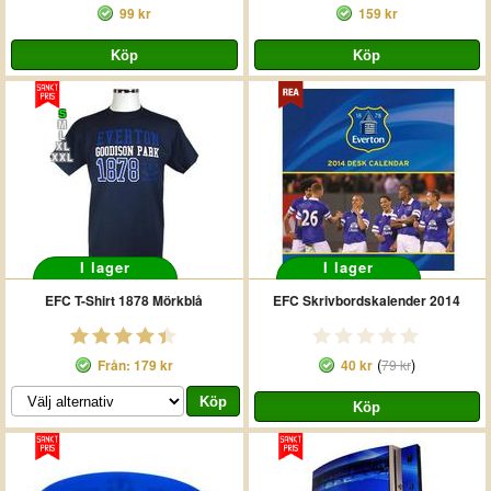
99 kr
159 kr
S
M
L
XL
XXL
I lager
I lager
EFC T-Shirt 1878 Mörkblå
EFC Skrivbordskalender 2014
(
)
Från: 179 kr
40 kr
79 kr