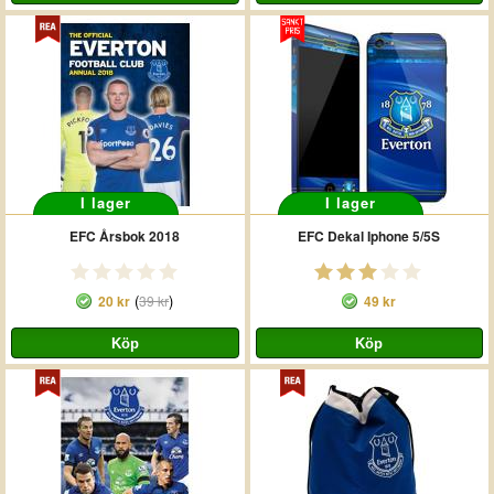
I lager
I lager
EFC Årsbok 2018
EFC Dekal Iphone 5/5S
(
)
20 kr
39 kr
49 kr