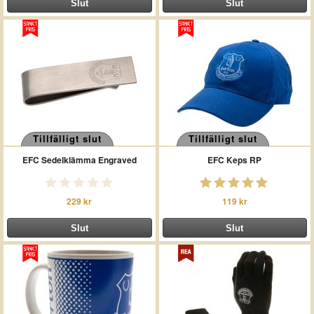
Tillfälligt slut
Tillfälligt slut
EFC Sedelklämma Engraved
EFC Keps RP
229 kr
119 kr