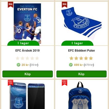
I lager
I lager
EFC Årsbok 2019
EFC Bäddset Pulse
(
)
(
)
20 kr
39 kr
499 kr
479 kr