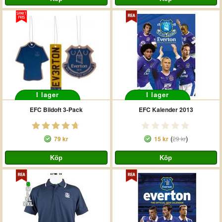
I lager
I lager
EFC Bildoft 3-Pack
EFC Kalender 2013
(
)
79 kr
15 kr
29 kr
S
M
L
XL
XXL