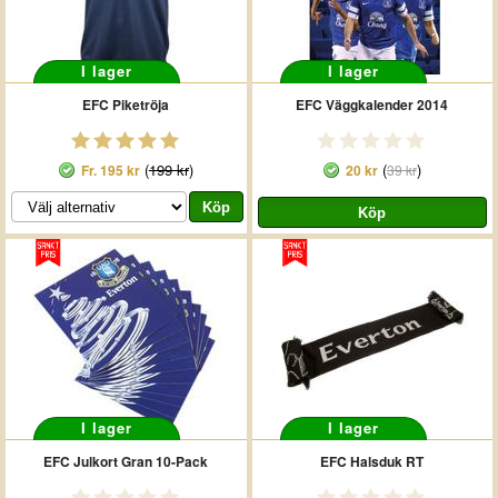
I lager
I lager
EFC Piketröja
EFC Väggkalender 2014
(
199 kr
)
(
)
Fr.
195 kr
20 kr
39 kr
I lager
I lager
EFC Julkort Gran 10-Pack
EFC Halsduk RT