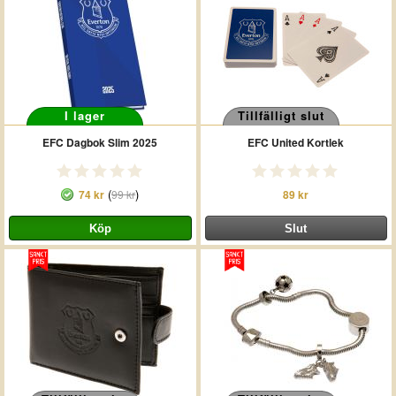
I lager
Tillfälligt slut
EFC Dagbok Slim 2025
EFC United Kortlek
(
)
74 kr
99 kr
89 kr