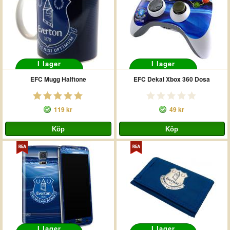
I lager
I lager
EFC Mugg Halftone
EFC Dekal Xbox 360 Dosa
119 kr
49 kr
I lager
I lager