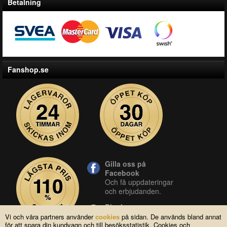
Betalning
Fanshop.se
Gilla oss på
Facebook
Och få uppdateringar
och erbjudanden.
Blocket
Vår butik på blocket.
Vi och våra partners använder
cookies
på sidan. De används bland annat
för att spara din kundvagn och till besöksstatistik. Cookies och