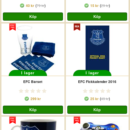
(
)
(
)
40 kr
79 kr
15 kr
29 kr
I lager
I lager
EFC Barset
EFC Fickkalender 2016
(
)
299 kr
25 kr
49 kr