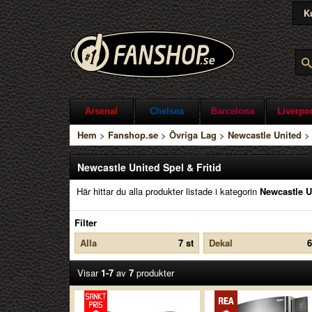
K
Arsenal
Chelsea
Barcelona
Liverpo
Hem
>
Fanshop.se
>
Övriga Lag
>
Newcastle United
Newcastle United Spel & Fritid
Här hittar du alla produkter listade i kategorin
Newcastle Un
Filter
Alla
7 st
Dekal
6
Visar
1-7
av
7
produkter