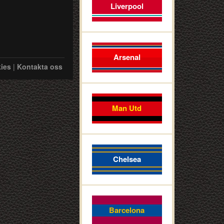
Liverpool
Arsenal
ies
|
Kontakta oss
Man Utd
Chelsea
Barcelona