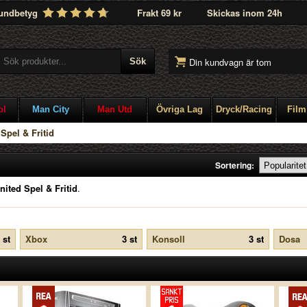
undbetyg
Frakt 69 kr
Skickas inom 24h
Din kundvagn är tom
ol
Man City
Man Utd
Övriga Lag
Dryck/Racing
Film
>
Spel & Fritid
Sortering:
ited Spel & Fritid
.
 st
Xbox
3 st
Konsoll
3 st
Dosa