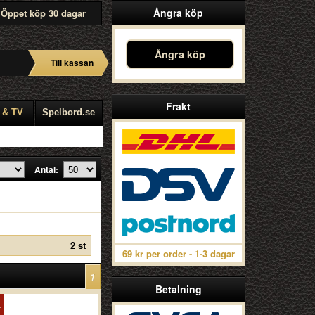
Ångra köp
Öppet köp 30 dagar
Ångra köp
Till kassan
Frakt
 & TV
Spelbord.se
Antal:
2 st
69 kr per order - 1-3 dagar
1
Betalning