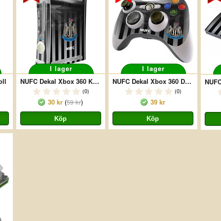
I lager
I lager
ll
NUFC Dekal Xbox 360 Konsoll
NUFC Dekal Xbox 360 Dosa
(0)
(0)
30 kr
(
59 kr
)
39 kr