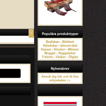
1
Populära produkttyper
Badlakan
-
Bäddset
Halsdukar
-
Iphone-skal
Kepsar
-
Klockor
-
Mössor
Muggar
-
Ryggsäckar
T-shirts
-
Väskor
-
Ölglas
Nyhetsbrev
Anmäl dig här och få fina
erbjudaden >>