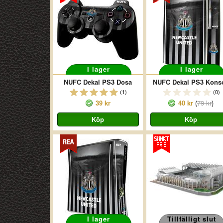
I lager
I lager
NUFC Dekal PS3 Dosa
NUFC Dekal PS3 Konso
(1)
(0)
39 kr
40 kr
(
79 kr
)
I lager
Tillfälligt slut