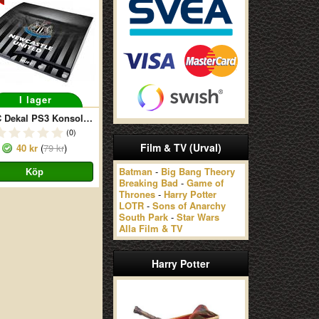
I lager
NUFC Dekal PS3 Konsoll (Slim)
(0)
Film & TV (Urval)
40 kr
(
79 kr
)
Batman
-
Big Bang Theory
Breaking Bad
-
Game of
Thrones
-
Harry Potter
LOTR
-
Sons of Anarchy
South Park
-
Star Wars
Alla Film & TV
Harry Potter