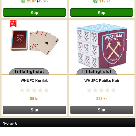
(
)
25 kr
49 kr
119 kr
Tillfälligt slut
Tillfälligt slut
WHUFC Kortlek
WHUFC Rubiks Kub
89 kr
229 kr
1-6
av
6