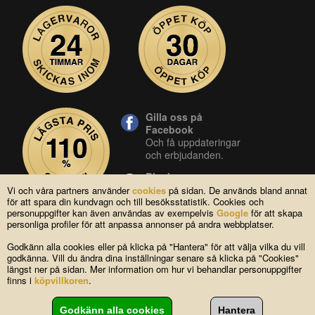
Gilla oss på
Facebook
Och få uppdateringar
och erbjudanden.
Blocket
Vår butik på blocket.
Vi och våra partners använder
cookies
på sidan. De används bland annat
för att spara din kundvagn och till besöksstatistik. Cookies och
YouTube
personuppgifter kan även användas av exempelvis
Google
för att skapa
Se våra produkter live
personliga profiler för att anpassa annonser på andra webbplatser.
i vår YouTube-kanal.
Godkänn alla cookies eller på klicka på "Hantera" för att välja vilka du vill
godkänna. Vill du ändra dina inställningar senare så klicka på "Cookies"
längst ner på sidan. Mer information om hur vi behandlar personuppgifter
Copyright © 2004-2026 Lagsidan AB
finns i
köpvillkoren
.
FAQ
|
Om oss
|
Köpvillkor
|
Cookies
|
Kontakta oss