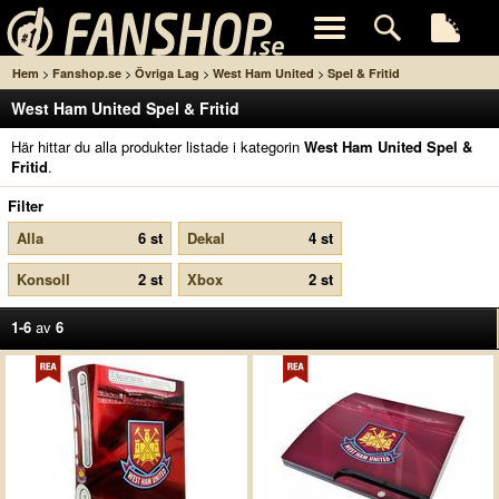
>
>
>
>
Hem
Fanshop.se
Övriga Lag
West Ham United
Spel & Fritid
West Ham United Spel & Fritid
Här hittar du alla produkter listade i kategorin
West Ham United Spel &
Fritid
.
Filter
Alla
6 st
Dekal
4 st
Konsoll
2 st
Xbox
2 st
1-6
av
6