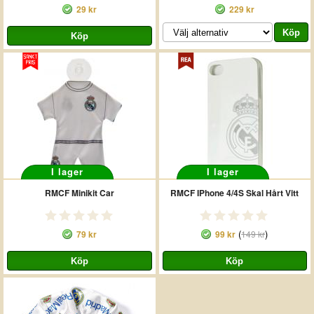
29 kr
229 kr
I lager
I lager
RMCF Minikit Car
RMCF IPhone 4/4S Skal Hårt Vitt
(
)
79 kr
99 kr
149 kr