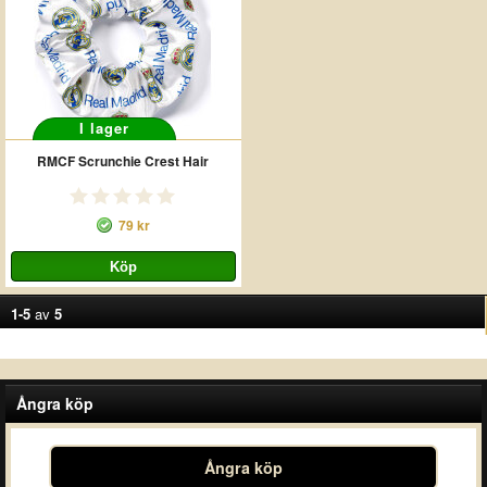
I lager
RMCF Scrunchie Crest Hair
79 kr
1-5
av
5
Ångra köp
Ångra köp