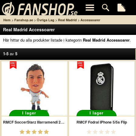
>
>
>
>
Hem
Fanshop.se
Övriga Lag
Real Madrid
Accessoarer
Real Madrid Accessoarer
Här hittar du alla produkter listade i kategorin
Real Madrid Accessoarer
.
1-5
av
5
I lager
I lager
RMCF SoccerStarz Illarramendi 2013-14
RMCF Fodral IPhone 5/5s Flip