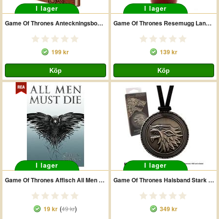
I lager
I lager
Game Of Thrones Anteckningsbok Premium
Game Of Thrones Resemugg Lannister
199 kr
139 kr
I lager
I lager
Game Of Thrones Affisch All Men Must Die A248
Game Of Thrones Halsband Stark Shield
(
)
19 kr
49 kr
349 kr