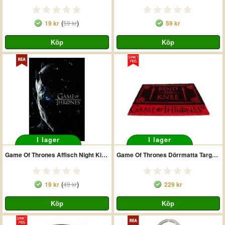
(
)
19 kr
59 kr
59 kr
I lager
I lager
Game Of Thrones Affisch Night King 208
Game Of Thrones Dörrmatta Targaryen
(
)
19 kr
49 kr
229 kr