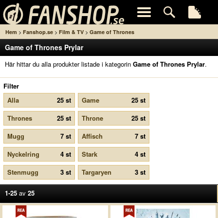
>
>
>
Hem
Fanshop.se
Film & TV
Game of Thrones
Game of Thrones Prylar
Här hittar du alla produkter listade i kategorin
Game of Thrones Prylar
.
Filter
Alla
25 st
Game
25 st
Thrones
25 st
Throne
25 st
Mugg
7 st
Affisch
7 st
Nyckelring
4 st
Stark
4 st
Stenmugg
3 st
Targaryen
3 st
1-25
av
25