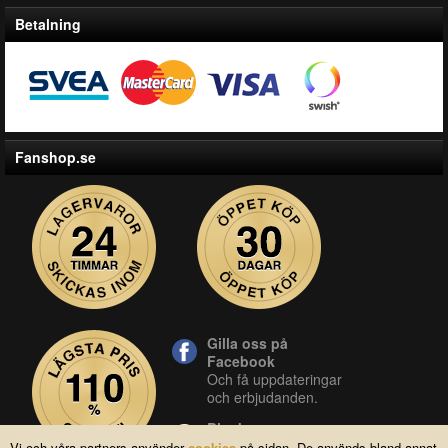
Betalning
Fanshop.se
Gilla oss på
Facebook
Och få uppdateringar
och erbjudanden.
Blocket
Vår butik på blocket.
Vi och våra partners använder
cookies
på sidan. De används bland annat