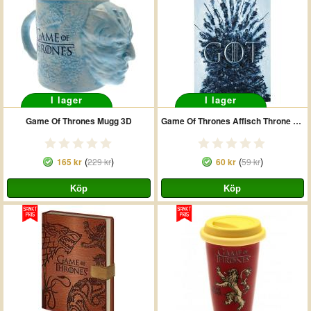
I lager
I lager
Game Of Thrones Mugg 3D
Game Of Thrones Affisch Throne Of The Dead 198
(
)
(
)
165 kr
229 kr
60 kr
59 kr