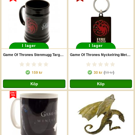
I lager
I lager
Game Of Thrones Stenmugg Targaryen
Game Of Thrones Nyckelring Metall Targaryen
(
)
159 kr
30 kr
59 kr