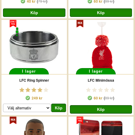
(
)
(
)
40 kr
79 kr
60 kr
89 kr
S
M
L
I lager
I lager
LFC Ring Spinner
LFC Minimössa
(
)
249 kr
60 kr
89 kr