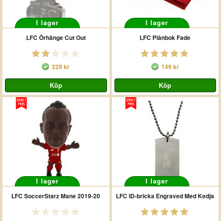
I lager
I lager
LFC Örhänge Cut Out
LFC Plånbok Fade
229 kr
149 kr
I lager
I lager
LFC SoccerStarz Mane 2019-20
LFC ID-bricka Engraved Med Kedja