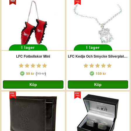
I lager
I lager
LFC Fotbollskor Mini
LFC Kedja Och Smycke Silverplaterat Crest
(
)
99 kr
99 kr
159 kr