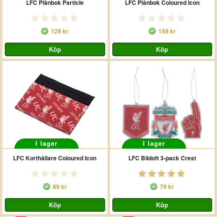
LFC Plånbok Particle
LFC Plånbok Coloured Icon
129 kr
159 kr
I lager
I lager
LFC Korthållare Coloured Icon
LFC Bildoft 3-pack Crest
89 kr
79 kr