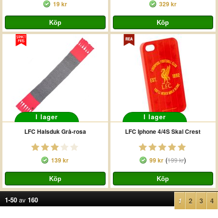
19 kr
329 kr
I lager
I lager
LFC Halsduk Grå-rosa
LFC Iphone 4/4S Skal Crest
(
)
139 kr
99 kr
199 kr
1-50
av
160
1
2
3
4