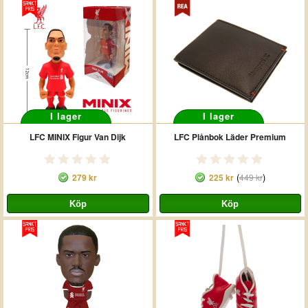
I lager
I lager
LFC MINIX Figur Van Dijk
LFC Plånbok Läder Premium
(
)
279 kr
225 kr
449 kr