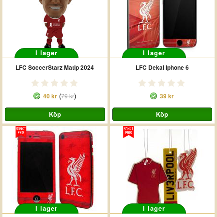
I lager
I lager
LFC SoccerStarz Matip 2024
LFC Dekal Iphone 6
(
)
40 kr
79 kr
39 kr
I lager
I lager