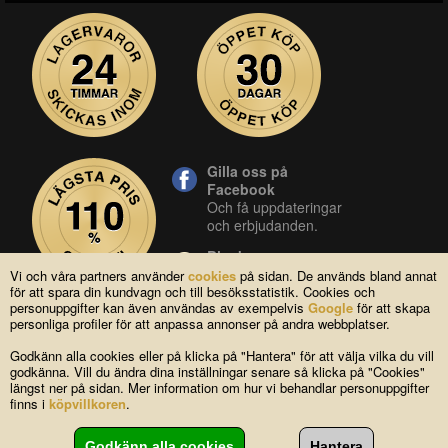
Gilla oss på
Facebook
Och få uppdateringar
och erbjudanden.
Blocket
Vår butik på blocket.
Vi och våra partners använder
cookies
på sidan. De används bland annat
för att spara din kundvagn och till besöksstatistik. Cookies och
YouTube
personuppgifter kan även användas av exempelvis
Google
för att skapa
Se våra produkter live
personliga profiler för att anpassa annonser på andra webbplatser.
i vår YouTube-kanal.
Godkänn alla cookies eller på klicka på "Hantera" för att välja vilka du vill
godkänna. Vill du ändra dina inställningar senare så klicka på "Cookies"
längst ner på sidan. Mer information om hur vi behandlar personuppgifter
Copyright © 2004-2026 Lagsidan AB
finns i
köpvillkoren
.
FAQ
|
Om oss
|
Köpvillkor
|
Cookies
|
Kontakta oss