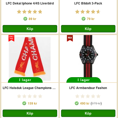
LFC Dekal Iphone 4/4S Liverbird
LFC Bildoft 3-Pack
89 kr
79 kr
I lager
I lager
LFC Halsduk League Champions 19/20
LFC Armbandsur Fashon
(
)
159 kr
490 kr
979 kr