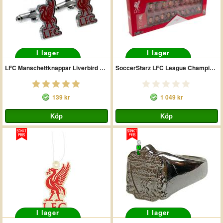
I lager
I lager
LFC Manschettknappar Liverbird Röd
SoccerStarz LFC League Champions Team Pack
139 kr
1 049 kr
S
M
L
I lager
I lager