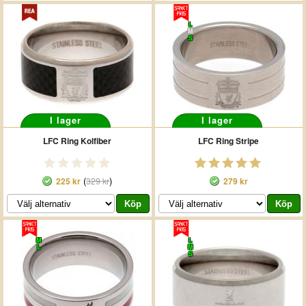
L
M
S
I lager
I lager
LFC Ring Kolfiber
LFC Ring Stripe
(
)
225 kr
329 kr
279 kr
M
L
L
M
S