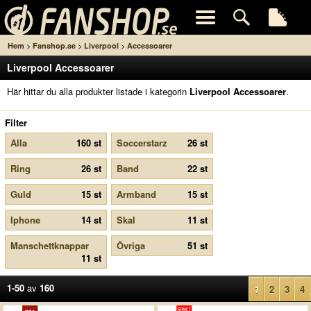
>
>
>
Hem
Fanshop.se
Liverpool
Accessoarer
Liverpool Accessoarer
Här hittar du alla produkter listade i kategorin
Liverpool Accessoarer
.
Filter
Alla
160 st
Soccerstarz
26 st
Ring
26 st
Band
22 st
Guld
15 st
Armband
15 st
Iphone
14 st
Skal
11 st
Manschettknappar
Övriga
51 st
11 st
1-50
av
160
1
2
3
4