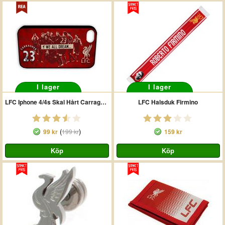
I lager
I lager
LFC Iphone 4/4s Skal Hårt Carragher
LFC Halsduk Firmino
(
)
99 kr
199 kr
159 kr