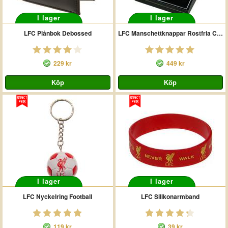
I lager
I lager
LFC Plånbok Debossed
LFC Manschettknappar Rostfria Crest Border
229 kr
449 kr
I lager
I lager
LFC Nyckelring Football
LFC Silikonarmband
119 kr
39 kr