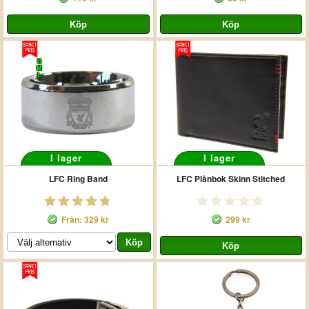
S
M
L
I lager
I lager
LFC Ring Band
LFC Plånbok Skinn Stitched
Från: 329 kr
299 kr