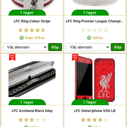
I lager
I lager
LFC Ring Colour Stripe
LFC Ring Premier League Champions
Från: 379 kr
229 kr
I lager
I lager
LFC Armband Black Inlay
LFC Dekal Iphone 5/5S LB