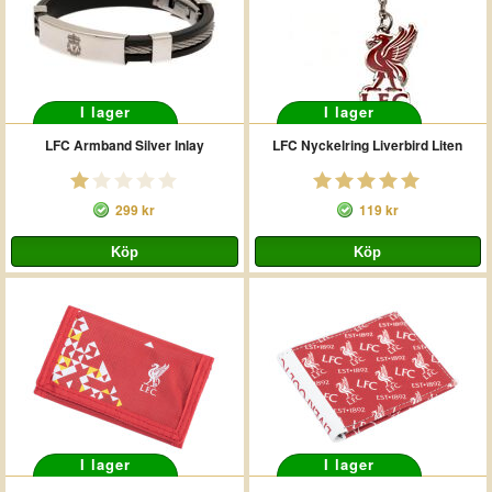
I lager
I lager
LFC Armband Silver Inlay
LFC Nyckelring Liverbird Liten
299 kr
119 kr
I lager
I lager