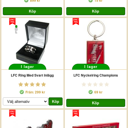
899 kr
15 kr
S
M
L
I lager
I lager
LFC Ring Med Svart Inlägg
LFC Nyckelring Champions
Från: 299 kr
69 kr