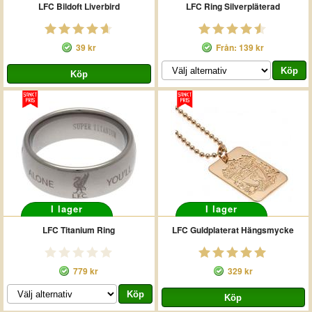
LFC Bildoft Liverbird
LFC Ring Silverpläterad
39 kr
Från: 139 kr
I lager
I lager
LFC Titanium Ring
LFC Guldplaterat Hängsmycke
779 kr
329 kr