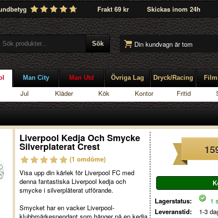
undbetyg
Frakt 69 kr
Skickas inom 24h
Din kundvagn är tom
ol
Man City
Man Utd
Övriga Lag
Dryck/Racing
Film
Jul
Kläder
Kök
Kontor
Fritid
Liverpool Kedja Och Smycke
Silverplaterat Crest
15
(1 omdöme)
Visa upp din kärlek för Liverpool FC med
denna fantastiska Liverpool kedja och
smycke i silverpläterat utförande.
Lagerstatus:
1 s
Smycket har en vacker Liverpool-
Leveranstid:
1-3 da
klubbmärkespendant som hänger på en kedja