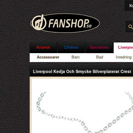
K
Arsenal
Chelsea
Barcelona
Liverpo
Accessoarer
Barn
Bad
Inredning
Liverpool Kedja Och Smycke Silverplaterat Crest