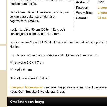
Artikelnr:
3934
med en hummerlås.
Kategori:
Liver
Detta är en officiellt licensierad produkt, så
Varumärke:
Licens
du kan vara säker på att du får en
Garanti:
24 må
högkvalitativ produkt.
Kedjan är cirka 50 cm (20 tum) lång och
pendangen är cirka 20 mm x 17 mm.
Detta smycke är perfekt för alla Liverpool-fans som vill visa upp sin loja
klubben.
Köp detta smycke idag och visa upp din kärlek för Liverpool FC!
Smycke 2.0 x 1.7 cm
Kedja 51 cm
Officiell Licensierad Produkt
Liverpool Accessoarer
innehåller fler produkter som liknar Licensiera
Kedja Och Smycke Silverplaterat Crest.
Omdömen och betyg