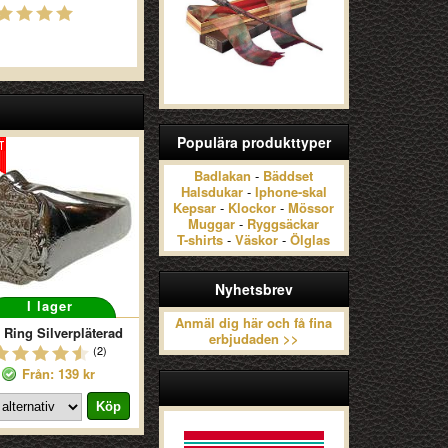
Populära produkttyper
Badlakan
-
Bäddset
Halsdukar
-
Iphone-skal
Kepsar
-
Klockor
-
Mössor
Muggar
-
Ryggsäckar
T-shirts
-
Väskor
-
Ölglas
Nyhetsbrev
I lager
Anmäl dig här och få fina
 Ring Silverpläterad
erbjudaden >>
(2)
Från: 139 kr