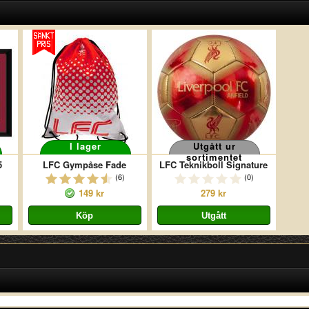
I lager
Utgått ur
sortimentet
5
LFC Gympåse Fade
LFC Teknikboll Signature
(6)
(0)
149 kr
279 kr