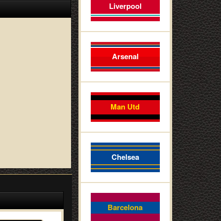
Liverpool
Arsenal
Man Utd
Chelsea
Barcelona