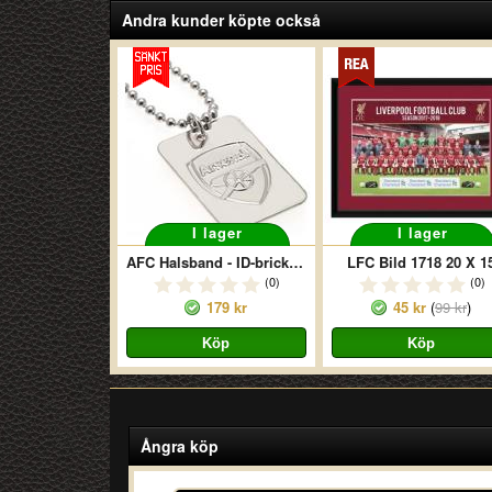
Andra kunder köpte också
I lager
I lager
AFC Halsband - ID-bricka/Dogtag Crest Silverpläterad
LFC Bild 1718 20 X 1
(0)
(0)
179 kr
45 kr
(
99 kr
)
Ångra köp