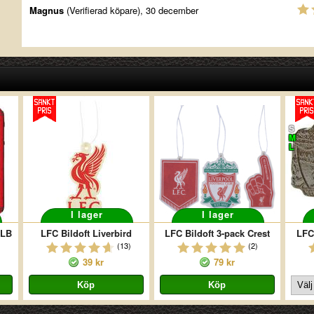
Magnus
(Verifierad köpare), 30 december
S
M
L
I lager
I lager
 LB
LFC Bildoft Liverbird
LFC Bildoft 3-pack Crest
LFC
(13)
(2)
39 kr
79 kr