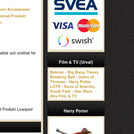
pool Accessoarer
ierad Produkt
n
litet och stolthet för
Film & TV (Urval)
Batman
-
Big Bang Theory
Breaking Bad
-
Game of
Thrones
-
Harry Potter
LOTR
-
Sons of Anarchy
South Park
-
Star Wars
Alla Film & TV
d Produkt Liverpool
Harry Potter