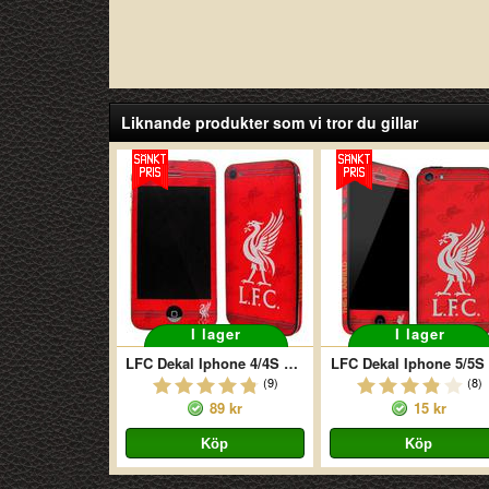
Liknande produkter som vi tror du gillar
I lager
I lager
LFC Dekal Iphone 4/4S Liverbird
LFC Dekal Iphone 5/5S
(9)
(8)
89 kr
15 kr