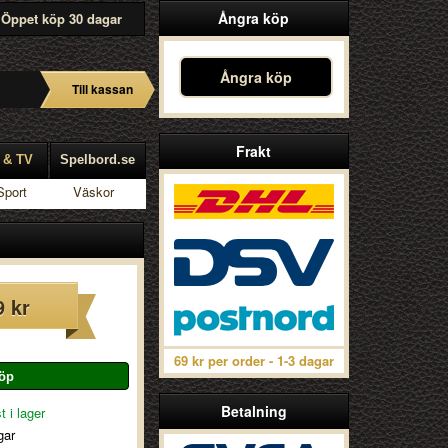
Ångra köp
Öppet köp 30 dagar
Ångra köp
Till kassan
Frakt
 & TV
Spelbord.se
Sport
Väskor
9 kr
69 kr per order - 1-3 dagar
Betalning
t i lager
gar