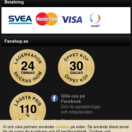
Betalning
Fanshop.se
Gilla oss på
Facebook
Och få uppdateringar
och erbjudanden.
Blocket
Vår butik på blocket.
Vi och våra partners använder
cookies
på sidan. De används bland annat
för att spara din kundvagn och till besöksstatistik. Cookies och