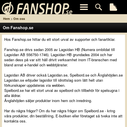
>
Hem
Om oss
Om Fanshop.se
Hos Fanshop.se hittar du ett stort urval av supporter och fanartiklar.
Fanshop.se drivs sedan 2005 av Lagsidan HB (Numera ombildat till
Lagsidan AB 556750-1746). Lagsidan HB grundades 2004 och har
sedan dess på var sitt håll drivit verksamhet inom IT-branschen med
bland annat e-handel och webbtjänster.
Lagsidan AB driver också Lagsidan.se, Spelbord.se och Änglahöjden.se
Lagsidan.se erbjuder lagsidor till idrottslag som lätt helt utan
förkunskaper uppdateras via webben.
Spelbord.se har ett stort urval av spelbord och tillbehör för spelsugna i
alla åldrar.
Änglahöjden säljer produkter inom hem och inredning.
Har du några frågor? Om du har några frågor om Spelbord.se - kring
våra produkter, din beställning, E-butiken eller företaget så tveka inte att
kontakta oss.