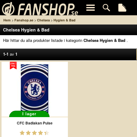
>
>
>
Hem
Fanshop.se
Chelsea
Hygien & Bad
Chelsea Hygien & Bad
Här hittar du alla produkter listade i kategorin
Chelsea Hygien & Bad
.
1-1
av
1
I lager
CFC Badlakan Pulse