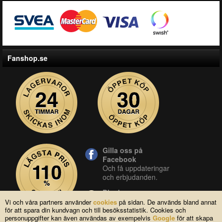
Fanshop.se
Gilla oss på
Facebook
Och få uppdateringar
och erbjudanden.
Blocket
Vår butik på blocket.
Vi och våra partners använder
cookies
på sidan. De används bland annat
för att spara din kundvagn och till besöksstatistik. Cookies och
YouTube
personuppgifter kan även användas av exempelvis
Google
för att skapa