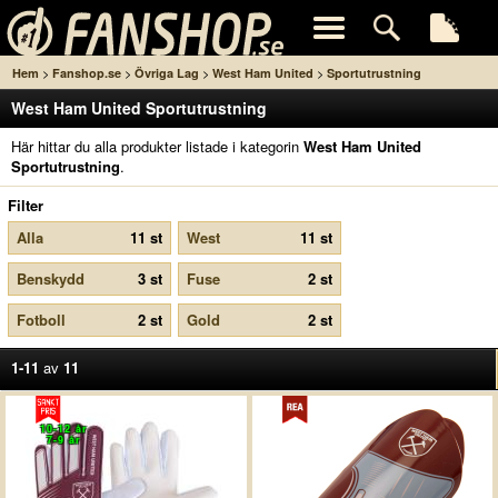
>
>
>
>
Hem
Fanshop.se
Övriga Lag
West Ham United
Sportutrustning
West Ham United Sportutrustning
Här hittar du alla produkter listade i kategorin
West Ham United
Sportutrustning
.
Filter
Alla
11 st
West
11 st
Benskydd
3 st
Fuse
2 st
Fotboll
2 st
Gold
2 st
1-11
av
11
10-12 år
7-9 år