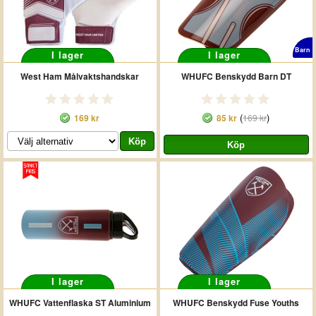
Barn
I lager
I lager
West Ham Målvaktshandskar
WHUFC Benskydd Barn DT
(
)
169 kr
85 kr
169 kr
I lager
I lager
WHUFC Vattenflaska ST Aluminium
WHUFC Benskydd Fuse Youths