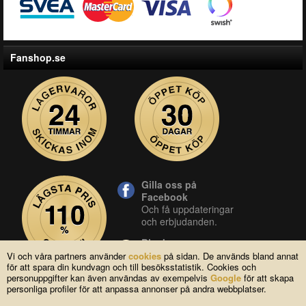
Fanshop.se
Gilla oss på
Facebook
Och få uppdateringar
och erbjudanden.
Blocket
Vår butik på blocket.
Vi och våra partners använder
cookies
på sidan. De används bland annat
för att spara din kundvagn och till besöksstatistik. Cookies och
YouTube
personuppgifter kan även användas av exempelvis
Google
för att skapa
Se våra produkter live
personliga profiler för att anpassa annonser på andra webbplatser.
i vår YouTube-kanal.