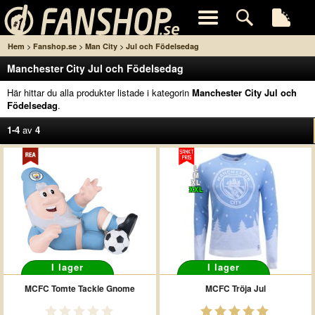
>
>
>
Hem
Fanshop.se
Man City
Jul och Födelsedag
Manchester City Jul och Födelsedag
Här hittar du alla produkter listade i kategorin
Manchester City Jul och
Födelsedag
.
1-4
av
4
L
M
XL
XXL
I lager
I lager
MCFC Tomte Tackle Gnome
MCFC Tröja Jul