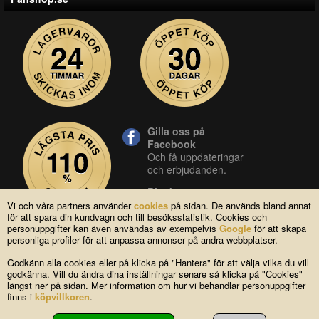
Gilla oss på
Facebook
Och få uppdateringar
och erbjudanden.
Blocket
Vår butik på blocket.
Vi och våra partners använder
cookies
på sidan. De används bland annat
för att spara din kundvagn och till besöksstatistik. Cookies och
YouTube
personuppgifter kan även användas av exempelvis
Google
för att skapa
Se våra produkter live
personliga profiler för att anpassa annonser på andra webbplatser.
i vår YouTube-kanal.
Godkänn alla cookies eller på klicka på "Hantera" för att välja vilka du vill
godkänna. Vill du ändra dina inställningar senare så klicka på "Cookies"
längst ner på sidan. Mer information om hur vi behandlar personuppgifter
Copyright © 2004-2026 Lagsidan AB
finns i
köpvillkoren
.
FAQ
|
Om oss
|
Köpvillkor
|
Cookies
|
Kontakta oss