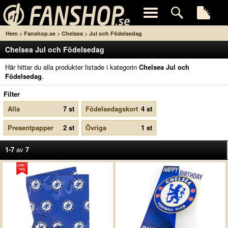
>
>
>
Hem
Fanshop.se
Chelsea
Jul och Födelsedag
Chelsea Jul och Födelsedag
Här hittar du alla produkter listade i kategorin
Chelsea Jul och
Födelsedag
.
Filter
Alla
7 st
Födelsedagskort
4 st
Presentpapper
2 st
Övriga
1 st
1-7
av
7