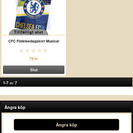
Tillfälligt slut
CFC Födelsedagskort Musical
79 kr
1-7
av
7
Ångra köp
Ångra köp