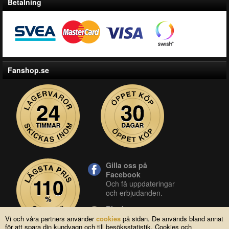
Betalning
Fanshop.se
Gilla oss på
Facebook
Och få uppdateringar
och erbjudanden.
Blocket
Vår butik på blocket.
Vi och våra partners använder
cookies
på sidan. De används bland annat
för att spara din kundvagn och till besöksstatistik. Cookies och