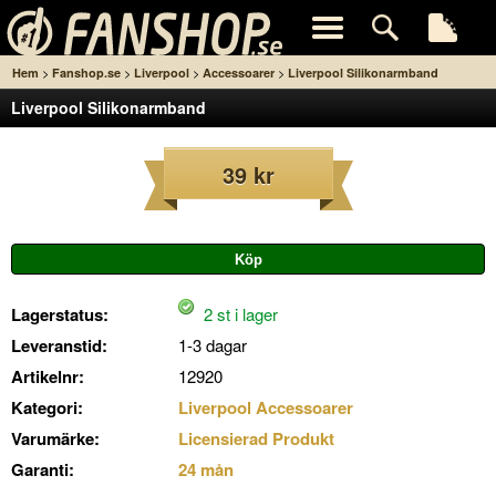
>
>
>
>
Hem
Fanshop.se
Liverpool
Accessoarer
Liverpool Silikonarmband
Liverpool Silikonarmband
39 kr
Lagerstatus:
2 st i lager
Leveranstid:
1-3 dagar
Artikelnr:
12920
Kategori:
Liverpool Accessoarer
Varumärke:
Licensierad Produkt
Garanti:
24 mån