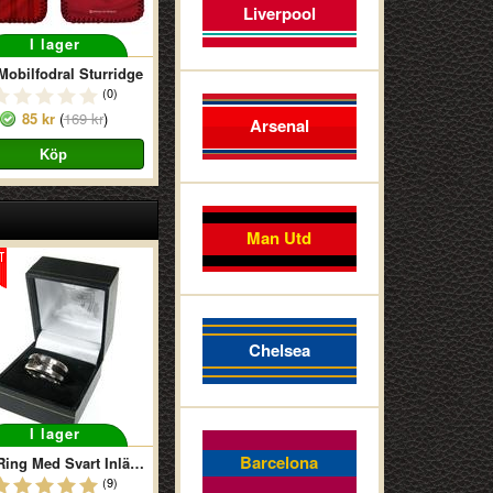
Liverpool
I lager
obilfodral Sturridge
(0)
85 kr
(
169 kr
)
Arsenal
Man Utd
Chelsea
I lager
Barcelona
LFC Ring Med Svart Inlägg
(9)