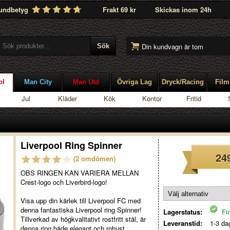
undbetyg
Frakt 69 kr
Skickas inom 24h
Din kundvagn är tom
ol
Man City
Man Utd
Övriga Lag
Dryck/Racing
Film
Jul
Kläder
Kök
Kontor
Fritid
Liverpool Ring Spinner
24
(2 omdömen)
OBS RINGEN KAN VARIERA MELLAN
Crest-logo och Liverbird-logo!
Visa upp din kärlek till Liverpool FC med
denna fantastiska Liverpool ring Spinner!
Lagerstatus:
Fin
Tillverkad av högkvalitativt rostfritt stål, är
Leveranstid:
1-3 da
denna ring både elegant och robust.