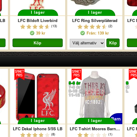
I lager
I lager
 LB
LFC Bildoft Liverbird
LFC Ring Silverpläterad
LFC M
(13)
(2)
39 kr
Från: 139 kr
5-6 år
S
7-8 år
M
9-10 år
L
11-12 år
Barn
I lager
I lager
LFC Dekal Iphone 5/5S LB
LFC T-shirt Moores Barn Grå
(8)
(1)