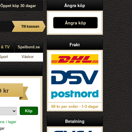
Ångra köp
Öppet köp 30 dagar
Ångra köp
Till kassan
Frakt
 & TV
Spelbord.se
Sport
Väskor
9 kr
69 kr per order - 1-3 dagar
Betalning
ns i lager
gar