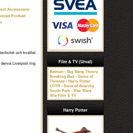
pool Accessoarer
ierad Produkt
n
enticitet och kvalitet.
Film & TV (Urval)
är denna Liverpool ring
Batman
-
Big Bang Theory
Breaking Bad
-
Game of
Thrones
-
Harry Potter
LOTR
-
Sons of Anarchy
South Park
-
Star Wars
Alla Film & TV
Harry Potter