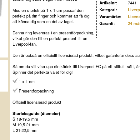
Artikelnr:
7441
Kategori:
Liver
Med en storlek på 1 x 1 cm passar den
perfekt på din finger och kommer att få dig
Varumärke:
Licens
att känna dig som en del av laget.
Garanti:
24 må
Denna ring levereras i en presentförpackning,
vilket gör den till en perfekt present till en
Liverpool-fan.
Den är också en officiellt licensierad produkt, vilket garanterar dess aut
Så om du vill visa upp din kärlek till Liverpool FC på ett stilfullt sätt, 
Spinner det perfekta valet för dig!
1 x 1 cm
Presentförpackning
Officiell licensierad produkt
Storleksguide (diameter)
S 18-19,5 mm
M 19,5-21 mm
L 21-22,5 mm