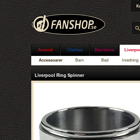
K
Arsenal
Chelsea
Barcelona
Liverpo
Accessoarer
Barn
Bad
Inredning
Liverpool Ring Spinner