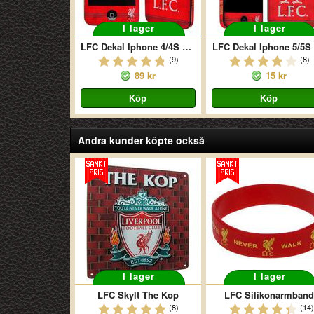
I lager
I lager
LFC Dekal Iphone 4/4S Liverbird
LFC Dekal Iphone 5/5S
(9)
(8)
89 kr
15 kr
Andra kunder köpte också
I lager
I lager
LFC Skylt The Kop
LFC Silikonarmband
(8)
(14)