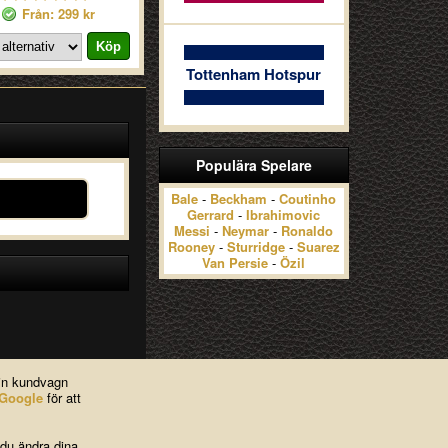
Från: 299 kr
Tottenham Hotspur
Populära Spelare
Bale
-
Beckham
-
Coutinho
Gerrard
-
Ibrahimovic
Messi
-
Neymar
-
Ronaldo
Rooney
-
Sturridge
-
Suarez
Van Persie
-
Özil
din kundvagn
Google
för att
 du ändra dina