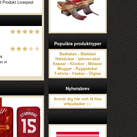
d Produkt Liverpool
Populära produkttyper
Badlakan
-
Bäddset
ns
Halsdukar
-
Iphone-skal
en vi
Kepsar
-
Klockor
-
Mössor
Muggar
-
Ryggsäckar
T-shirts
-
Väskor
-
Ölglas
Nyhetsbrev
Anmäl dig här och få fina
erbjudaden >>