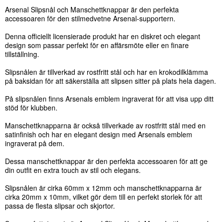
Arsenal Slipsnål och Manschettknappar är den perfekta
accessoaren för den stilmedvetne Arsenal-supportern.
Denna officiellt licensierade produkt har en diskret och elegant
design som passar perfekt för en affärsmöte eller en finare
tillställning.
Slipsnålen är tillverkad av rostfritt stål och har en krokodilklämma
på baksidan för att säkerställa att slipsen sitter på plats hela dagen.
På slipsnålen finns Arsenals emblem ingraverat för att visa upp ditt
stöd för klubben.
Manschettknapparna är också tillverkade av rostfritt stål med en
satinfinish och har en elegant design med Arsenals emblem
ingraverat på dem.
Dessa manschettknappar är den perfekta accessoaren för att ge
din outfit en extra touch av stil och elegans.
Slipsnålen är cirka 60mm x 12mm och manschettknapparna är
cirka 20mm x 10mm, vilket gör dem till en perfekt storlek för att
passa de flesta slipsar och skjortor.