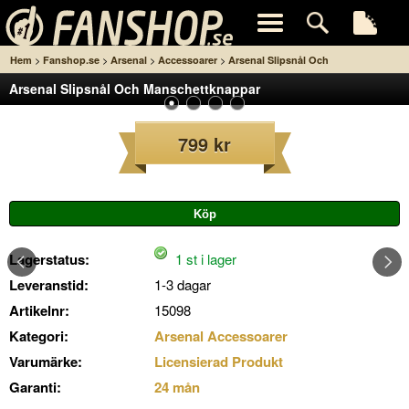
>
>
>
>
Hem
Fanshop.se
Arsenal
Accessoarer
Arsenal Slipsnål Och
Arsenal Slipsnål Och Manschettknappar
Manschettknappar
799 kr
Lagerstatus:
1 st i lager
Leveranstid:
1-3 dagar
Artikelnr:
15098
Kategori:
Arsenal Accessoarer
Varumärke:
Licensierad Produkt
Garanti:
24 mån