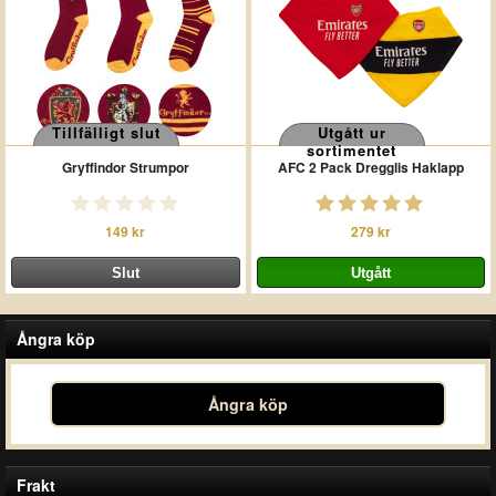
Tillfälligt slut
Utgått ur
sortimentet
Gryffindor Strumpor
AFC 2 Pack Dregglis Haklapp
149 kr
279 kr
Ångra köp
Ångra köp
Frakt