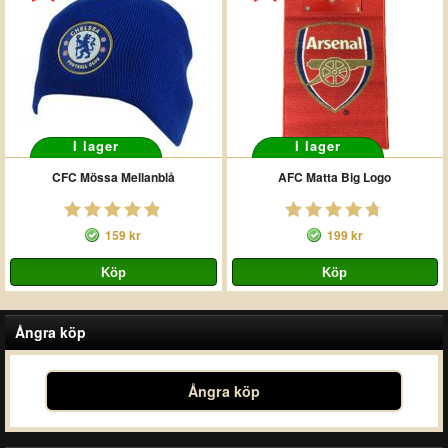
I lager
I lager
CFC Mössa Mellanblå
AFC Matta Big Logo
159 kr
199 kr
Ångra köp
Ångra köp