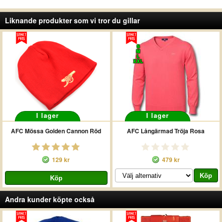
Liknande produkter som vi tror du gillar
S
M
L
XXL
I lager
I lager
AFC Mössa Golden Cannon Röd
AFC Långärmad Tröja Rosa
129 kr
479 kr
Andra kunder köpte också