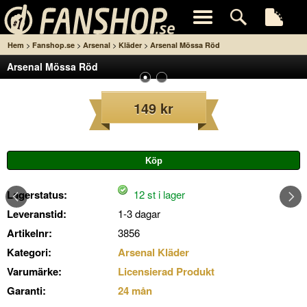
>
>
>
>
Hem
Fanshop.se
Arsenal
Kläder
Arsenal Mössa Röd
Arsenal Mössa Röd
149 kr
Lagerstatus:
12 st i lager
Leveranstid:
1-3 dagar
Artikelnr:
3856
Kategori:
Arsenal Kläder
Varumärke:
Licensierad Produkt
Garanti:
24 mån