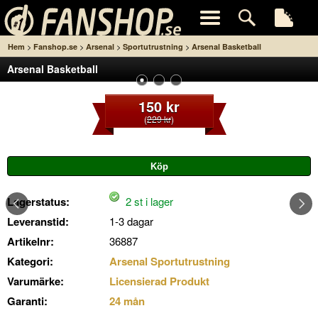
>
>
>
>
Hem
Fanshop.se
Arsenal
Sportutrustning
Arsenal Basketball
Arsenal Basketball
150 kr
(
229 kr
)
Lagerstatus:
2 st i lager
Leveranstid:
1-3 dagar
Artikelnr:
36887
Kategori:
Arsenal Sportutrustning
Varumärke:
Licensierad Produkt
Garanti:
24 mån