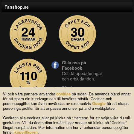
Fanshop.se
Gilla oss på
Facebook
Och få uppdateringar
och erbjudanden.
Blocket
Vår butik på blocket.
Vi och våra partners använder
cookies
på sidan. De används bland annat
för att spara din kundvagn och till besöksstatistik. Cookies och
YouTube
personuppgifter kan även användas av exempelvis
Google
för att skapa
Se våra produkter live
personliga profiler för att anpassa annonser på andra webbplatser.
i vår YouTube-kanal.
Godkänn alla cookies eller på klicka på "Hantera" för att välja vilka du vill
godkänna. Vill du ändra dina inställningar senare så klicka på "Cookies"
längst ner på sidan. Mer information om hur vi behandlar personuppgifter
Copyright © 2004-2026 Lagsidan AB
finns i
köpvillkoren
.