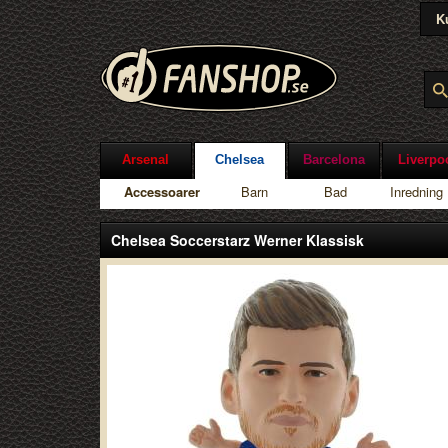
K
Arsenal
Chelsea
Barcelona
Liverpo
Accessoarer
Barn
Bad
Inredning
Chelsea Soccerstarz Werner Klassisk