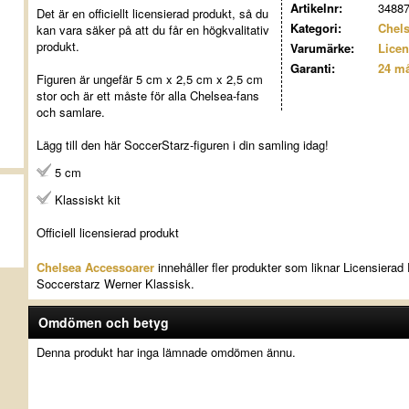
Artikelnr:
3488
Det är en officiellt licensierad produkt, så du
Kategori:
Chels
kan vara säker på att du får en högkvalitativ
produkt.
Varumärke:
Licen
Garanti:
24 m
Figuren är ungefär 5 cm x 2,5 cm x 2,5 cm
stor och är ett måste för alla Chelsea-fans
och samlare.
Lägg till den här SoccerStarz-figuren i din samling idag!
5 cm
Klassiskt kit
Officiell licensierad produkt
Chelsea Accessoarer
innehåller fler produkter som liknar Licensiera
Soccerstarz Werner Klassisk.
Omdömen och betyg
Denna produkt har inga lämnade omdömen ännu.