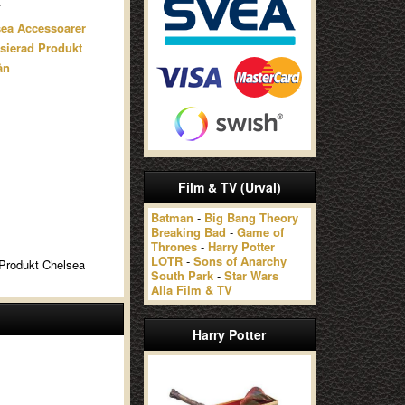
7
ea Accessoarer
sierad Produkt
ån
Film & TV (Urval)
Batman
-
Big Bang Theory
Breaking Bad
-
Game of
Thrones
-
Harry Potter
LOTR
-
Sons of Anarchy
d Produkt Chelsea
South Park
-
Star Wars
Alla Film & TV
Harry Potter