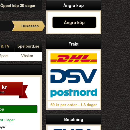
Ångra köp
Öppet köp 30 dagar
Ångra köp
Till kassan
Frakt
 & TV
Spelbord.se
Sport
Väskor
 kr
 kr
)
69 kr per order - 1-3 dagar
Betalning
st i lager
agar