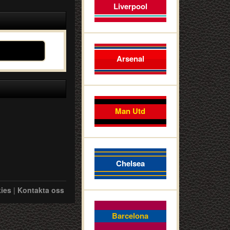
Liverpool
Arsenal
Man Utd
Chelsea
ies
|
Kontakta oss
Barcelona