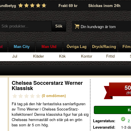
undbetyg
Frakt 69 kr
Skickas inom 24h
Din kundvagn är tom
ol
Man City
Man Utd
Övriga Lag
Dryck/Racing
Film
Jul
Kläder
Kök
Kontor
Fritid
Chelsea Soccerstarz Werner
50
Klassisk
(
59
(0 omdömen)
Få tag på den här fantastiska samlarfiguren
av Timo Werner i Chelsea SoccerStarz-
kollektionen! Denna klassiska figur har på sig
Chelseas hemmaställ och står på en grön
Lagerstatus:
2 
bas som är 5 cm hög.
Leveranstid:
1-3 d