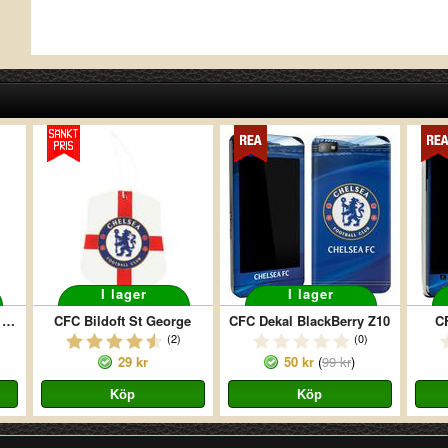
I lager
I lager
CFC Iphone 5 Skal Hårt Mata
CFC Bildoft St George
CFC Dekal BlackBerry Z10
C
(2)
(0)
29 kr
50 kr
(
99 kr
)