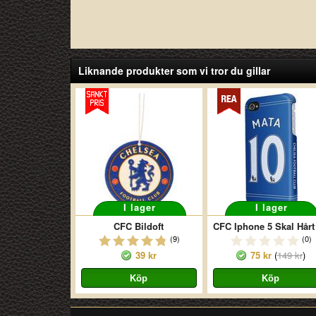
Liknande produkter som vi tror du gillar
I lager
I lager
CFC Bildoft
(9)
(0)
39 kr
75 kr
(
149 kr
)