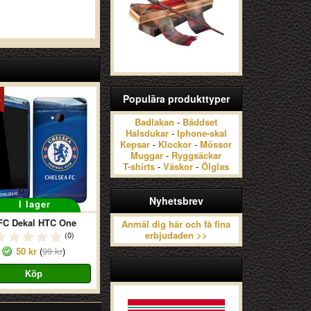
Populära produkttyper
Badlakan
-
Bäddset
Halsdukar
-
Iphone-skal
Kepsar
-
Klockor
-
Mössor
Muggar
-
Ryggsäckar
T-shirts
-
Väskor
-
Ölglas
Nyhetsbrev
I lager
FC Dekal HTC One
Anmäl dig här och få fina
erbjudaden >>
(0)
50 kr
(
99 kr
)