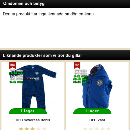
Omdömen och betyg
Denna produkt har inga lämnade omdömen ännu.
Liknande produkter som vi tror du gillar
0-3 mån
3-6 mån
12-18 mån
6-9 mån
3-6 mån
9-12 mån
6-9 mån
12-18 mån
9-12 mån
18-23 mån
I lager
I lager
CFC Sovdress Bebis
CFC Väst