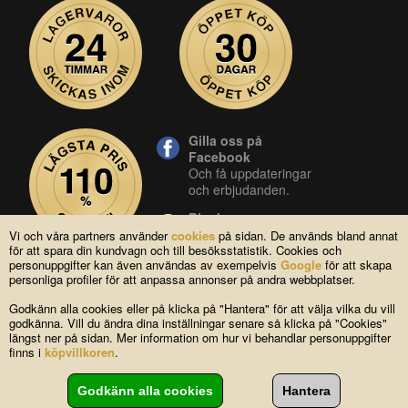
Gilla oss på
Facebook
Och få uppdateringar
och erbjudanden.
Blocket
Vår butik på blocket.
Vi och våra partners använder
cookies
på sidan. De används bland annat
för att spara din kundvagn och till besöksstatistik. Cookies och
YouTube
personuppgifter kan även användas av exempelvis
Google
för att skapa
Se våra produkter live
personliga profiler för att anpassa annonser på andra webbplatser.
i vår YouTube-kanal.
Godkänn alla cookies eller på klicka på "Hantera" för att välja vilka du vill
godkänna. Vill du ändra dina inställningar senare så klicka på "Cookies"
längst ner på sidan. Mer information om hur vi behandlar personuppgifter
Copyright © 2004-2026 Lagsidan AB
finns i
köpvillkoren
.
FAQ
|
Om oss
|
Köpvillkor
|
Cookies
|
Kontakta oss