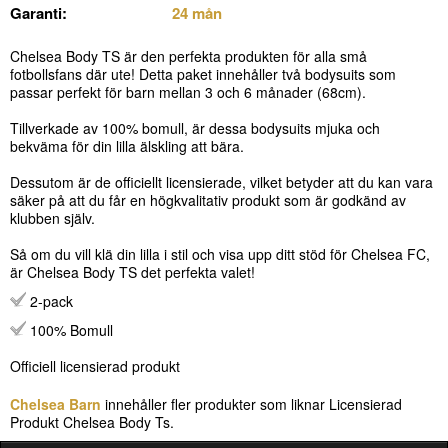
Garanti:
24 mån
Chelsea Body TS är den perfekta produkten för alla små
fotbollsfans där ute! Detta paket innehåller två bodysuits som
passar perfekt för barn mellan 3 och 6 månader (68cm).
Tillverkade av 100% bomull, är dessa bodysuits mjuka och
bekväma för din lilla älskling att bära.
Dessutom är de officiellt licensierade, vilket betyder att du kan vara
säker på att du får en högkvalitativ produkt som är godkänd av
klubben själv.
Så om du vill klä din lilla i stil och visa upp ditt stöd för Chelsea FC,
är Chelsea Body TS det perfekta valet!
2-pack
100% Bomull
Officiell licensierad produkt
Chelsea Barn
innehåller fler produkter som liknar Licensierad
Produkt Chelsea Body Ts.