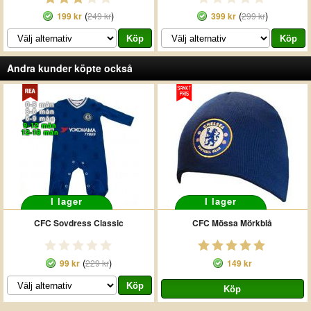
(
)
(
)
199 kr
249 kr
399 kr
299 kr
Andra kunder köpte också
0-3 mån
3-6 mån
6-9 mån
9-12 mån
12-18 mån
I lager
I lager
CFC Sovdress Classic
CFC Mössa Mörkblå
(
)
99 kr
229 kr
149 kr