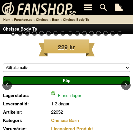
>
>
>
>
Hem
Fanshop.se
Chelsea
Barn
Chelsea Body Ts
Chelsea Body Ts
229 kr
Lagerstatus:
Finns i lager
Leveranstid:
1-3 dagar
Artikelnr:
22052
Kategori:
Chelsea Barn
Varumärke:
Licensierad Produkt