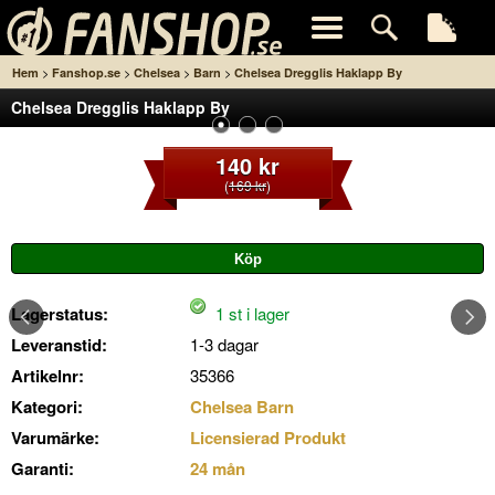
>
>
>
>
Hem
Fanshop.se
Chelsea
Barn
Chelsea Dregglis Haklapp By
Chelsea Dregglis Haklapp By
140 kr
(
169 kr
)
Lagerstatus:
1 st i lager
Leveranstid:
1-3 dagar
Artikelnr:
35366
Kategori:
Chelsea Barn
Varumärke:
Licensierad Produkt
Garanti:
24 mån