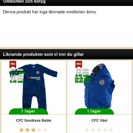
Omdömen och betyg
Denna produkt har inga lämnade omdömen ännu.
Liknande produkter som vi tror du gillar
0-3 mån
3-6 mån
12-18 mån
6-9 mån
3-6 mån
9-12 mån
6-9 mån
12-18 mån
9-12 mån
18-23 mån
I lager
I lager
CFC Sovdress Bebis
CFC Väst