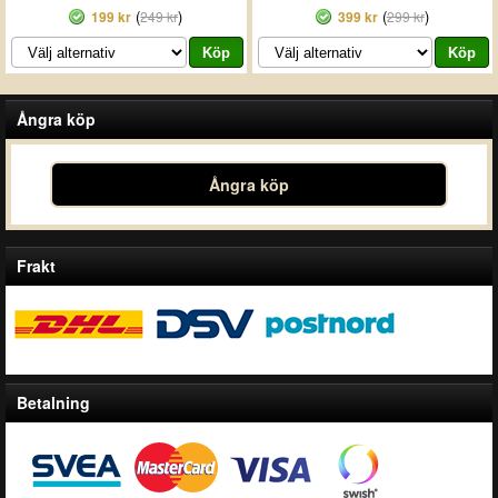
(
)
(
)
199 kr
249 kr
399 kr
299 kr
Ångra köp
Ångra köp
Frakt
Betalning