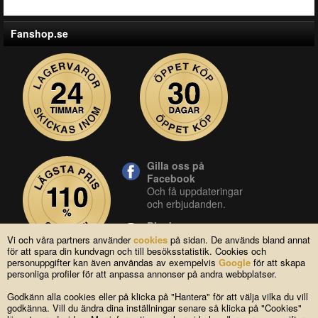
Fanshop.se
Gilla oss på
Facebook
Och få uppdateringar
och erbjudanden.
Blocket
Vår butik på blocket.
Vi och våra partners använder
cookies
på sidan. De används bland annat
för att spara din kundvagn och till besöksstatistik. Cookies och
YouTube
personuppgifter kan även användas av exempelvis
Google
för att skapa
Se våra produkter live
personliga profiler för att anpassa annonser på andra webbplatser.
i vår YouTube-kanal.
Godkänn alla cookies eller på klicka på "Hantera" för att välja vilka du vill
godkänna. Vill du ändra dina inställningar senare så klicka på "Cookies"