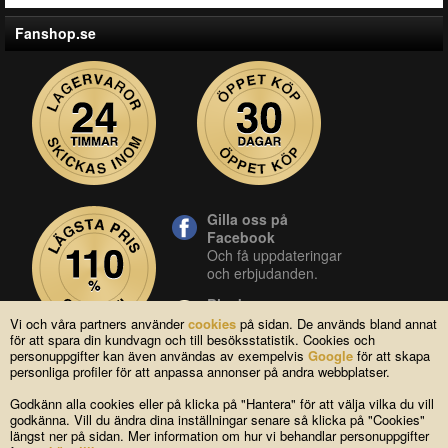
Fanshop.se
Gilla oss på
Facebook
Och få uppdateringar
och erbjudanden.
Blocket
Vår butik på blocket.
Vi och våra partners använder
cookies
på sidan. De används bland annat
för att spara din kundvagn och till besöksstatistik. Cookies och
YouTube
personuppgifter kan även användas av exempelvis
Google
för att skapa
Se våra produkter live
personliga profiler för att anpassa annonser på andra webbplatser.
i vår YouTube-kanal.
Godkänn alla cookies eller på klicka på "Hantera" för att välja vilka du vill
godkänna. Vill du ändra dina inställningar senare så klicka på "Cookies"
längst ner på sidan. Mer information om hur vi behandlar personuppgifter
Copyright © 2004-2026 Lagsidan AB