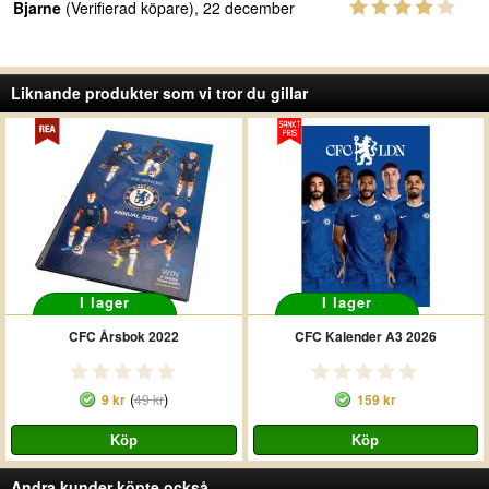
Bjarne
(Verifierad köpare), 22 december
Liknande produkter som vi tror du gillar
I lager
I lager
CFC Årsbok 2022
CFC Kalender A3 2026
(
)
9 kr
49 kr
159 kr
Andra kunder köpte också