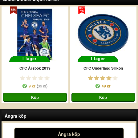
I lager
I lager
CFC Årsbok 2019
CFC Underlägg Silikon
(
)
9 kr
39 kr
49 kr
Ångra köp
Ångra köp