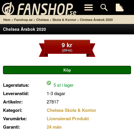
>
>
>
>
Hem
Fanshop.se
Chelsea
Skola & Kontor
Chelsea Årsbok 2020
Chelsea Årsbok 2020
9 kr
(
29 kr
)
Lagerstatus:
5 st i lager
Leveranstid:
1-3 dagar
Artikelnr:
27817
Kategori:
Chelsea Skola & Kontor
Varumärke:
Licensierad Produkt
Garanti:
24 mån