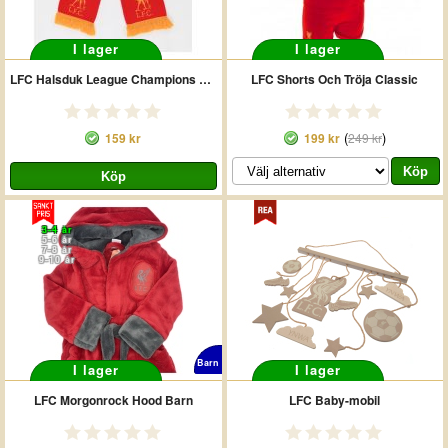
I lager
I lager
LFC Halsduk League Champions 19/20
LFC Shorts Och Tröja Classic
(
)
159 kr
199 kr
249 kr
3-4 år
5-6 år
7-8 år
9-10 år
Barn
I lager
I lager
LFC Morgonrock Hood Barn
LFC Baby-mobil