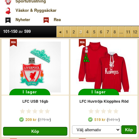
Sportutrustning
Väskor & Ryggsäckar
Nyheter
Rea
101-150
av
599
◄
1
2
3
4
5
6
7
8
...
11
12
S
M
L
XL
XXL
I lager
I lager
LFC USB 16gb
LFC Huvtröja Kloppites Röd
(
)
(
)
209 kr
279 kr
519 kr
549 kr