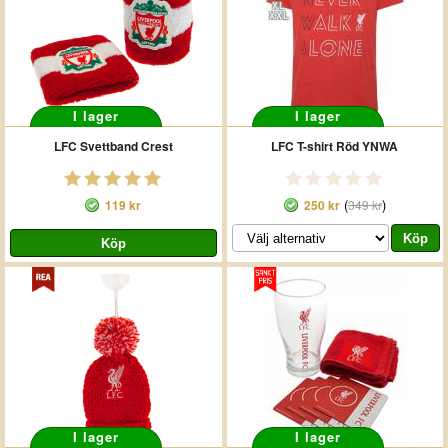
XL
XXL
I lager
I lager
LFC Svettband Crest
LFC T-shirt Röd YNWA
(
)
119 kr
250 kr
349 kr
I lager
I lager