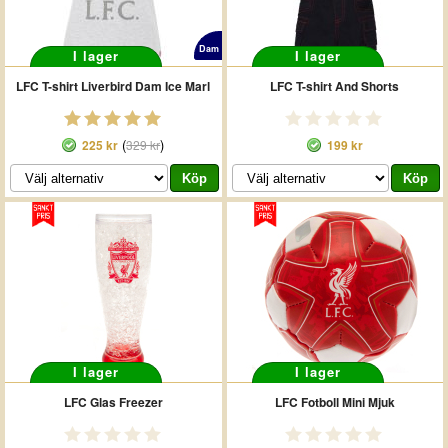
Dam
I lager
I lager
LFC T-shirt Liverbird Dam Ice Marl
LFC T-shirt And Shorts
(
)
225 kr
329 kr
199 kr
I lager
I lager
LFC Glas Freezer
LFC Fotboll Mini Mjuk