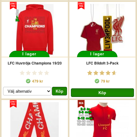
S
M
L
XL
I lager
I lager
LFC Huvtröja Champions 19/20
LFC Bildoft 3-Pack
479 kr
79 kr
2-3 år
3-6 mån
6-9 mån
9-12 mån
12-18 mån
18-23 mån