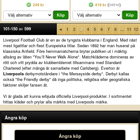
(
)
249 kr
419 kr
349 kr
101-150
av
599
◄
1
2
3
4
5
6
7
8
...
11
12
Liverpool Football Club är en av de tyngsta klubbarna i England. Med näst
mest ligatitlar och flest Europeiska titlar. Sedan 1892 har man huserat på
klassiska Anfield. Före hemmamatcherna bryter publiken ut i mäktig
allsång av låten "You¨ll Never Walk Alone". Matchkläderna domineras av
rött och vitt prydda av klubbemblemet tillsammans med Standard
Chartered (efter många år samarbete med Carlsberg). Everton är
Liverpools
derbymotståndare i "the Merseyside derby". Derbyt kallas
också "the Friendly derby" då inga politiska, religiösa eller geografiska
faktorer skiljer fansen åt.
Vi är glada att kunna erbjuda officiella Liverpool-produkter. I sortimentet
hittas kläder och prylar alla märkta med Liverpools märke.
Ångra köp
Ångra köp