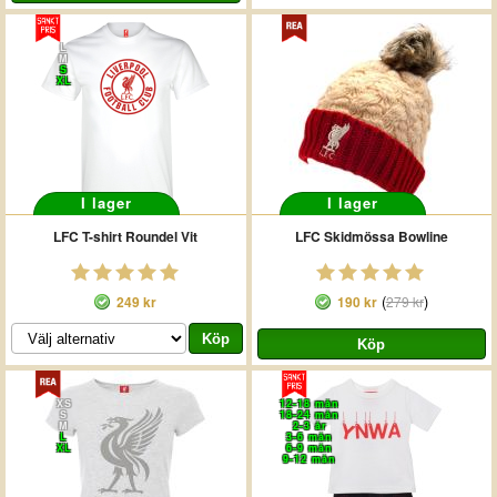
L
M
S
XL
I lager
I lager
LFC T-shirt Roundel Vit
LFC Skidmössa Bowline
(
)
249 kr
190 kr
279 kr
XS
12-18 mån
S
18-24 mån
M
2-3 år
L
3-6 mån
XL
6-9 mån
9-12 mån