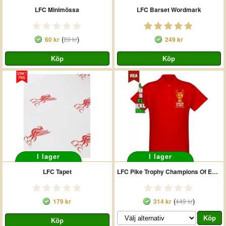
LFC Minimössa
LFC Barset Wordmark
(
)
60 kr
89 kr
249 kr
L
M
S
XL
XXL
3XL
I lager
I lager
LFC Tapet
LFC Pike Trophy Champions Of Europe Röd
(
)
179 kr
314 kr
449 kr