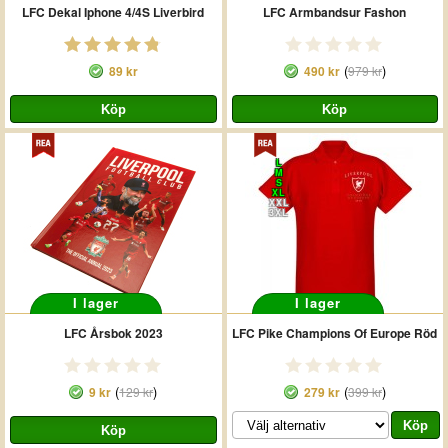
LFC Dekal Iphone 4/4S Liverbird
LFC Armbandsur Fashon
(
)
89 kr
490 kr
979 kr
L
M
S
XL
XXL
3XL
I lager
I lager
LFC Årsbok 2023
LFC Pike Champions Of Europe Röd
(
)
(
)
9 kr
129 kr
279 kr
399 kr