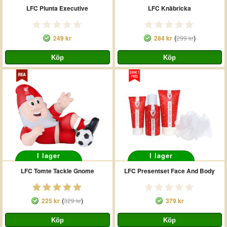
LFC Plunta Executive
LFC Knäbricka
(
)
249 kr
284 kr
299 kr
I lager
I lager
LFC Tomte Tackle Gnome
LFC Presentset Face And Body
(
)
225 kr
329 kr
379 kr