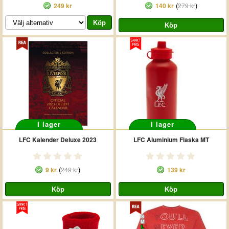
(
)
249 kr
140 kr
279 kr
I lager
I lager
LFC Kalender Deluxe 2023
LFC Aluminium Flaska MT
(
)
9 kr
249 kr
139 kr
S
M
L