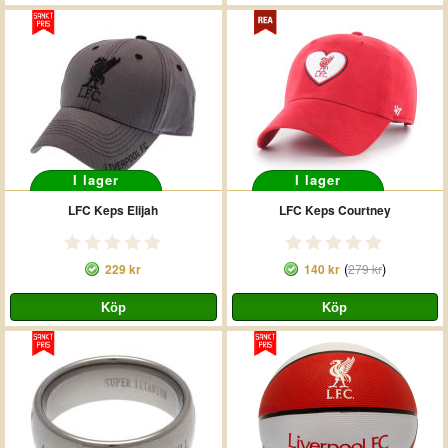
I lager
I lager
LFC Keps Elijah
LFC Keps Courtney
(
)
229 kr
140 kr
279 kr