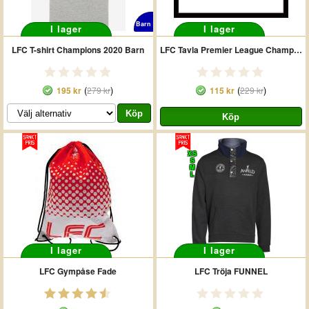
Barn
I lager
I lager
LFC T-shirt Champions 2020 Barn
LFC Tavla Premier League Champions WT
(
)
(
)
195 kr
279 kr
115 kr
229 kr
XS
S
M
L
I lager
I lager
LFC Gympåse Fade
LFC Tröja FUNNEL