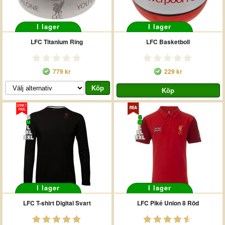
I lager
I lager
LFC Titanium Ring
LFC Basketboll
779 kr
229 kr
S
S
M
M
L
L
XL
XL
XXL
XXL
I lager
I lager
LFC T-shirt Digital Svart
LFC Piké Union 8 Röd