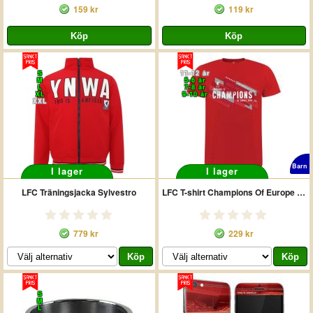
159 kr
119 kr
S
11-12 år
M
5-6 år
L
7-8 år
XL
9-10 år
XXL
Barn
I lager
I lager
LFC Träningsjacka Sylvestro
LFC T-shirt Champions Of Europe Barn
779 kr
229 kr
S
M
L