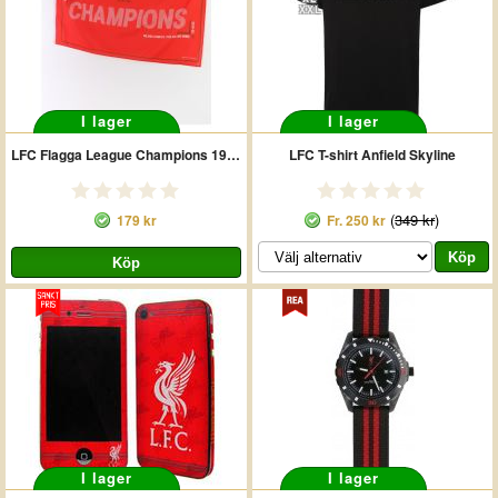
XXL
I lager
I lager
LFC Flagga League Champions 19/20
LFC T-shirt Anfield Skyline
(
349 kr
)
179 kr
Fr.
250 kr
I lager
I lager