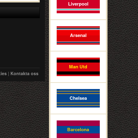
Liverpool
Arsenal
Man Utd
ies
|
Kontakta oss
Chelsea
Barcelona