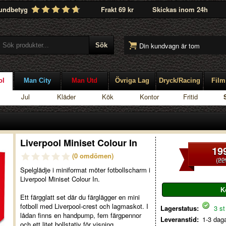
undbetyg
Frakt 69 kr
Skickas inom 24h
Din kundvagn är tom
ol
Man City
Man Utd
Övriga Lag
Dryck/Racing
Film
Jul
Kläder
Kök
Kontor
Fritid
Liverpool Miniset Colour In
19
(0 omdömen)
(
22
Spelglädje i miniformat möter fotbollscharm i
Liverpool Miniset Colour In.
Ett färgglatt set där du färglägger en mini
fotboll med Liverpool-crest och lagmaskot. I
Lagerstatus:
3 st 
lådan finns en handpump, fem färgpennor
Leveranstid:
1-3 dag
och ett litet bollstativ för visning.