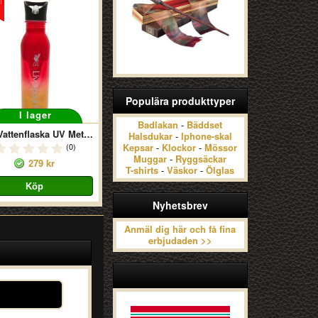
Populära produkttyper
I lager
Badlakan
-
Bäddset
LFC Vattenflaska UV Metallic
Halsdukar
-
Iphone-skal
(0)
Kepsar
-
Klockor
-
Mössor
Muggar
-
Ryggsäckar
279 kr
T-shirts
-
Väskor
-
Ölglas
Nyhetsbrev
Anmäl dig här och få fina
erbjudaden >>