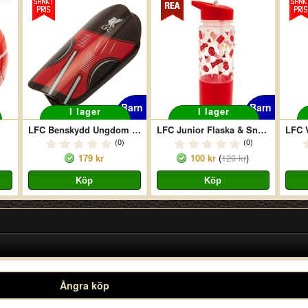
Barn
Barn
I lager
I lager
LFC Benskydd Ungdom DT
LFC Junior Flaska & Snack Pot
(0)
(0)
179 kr
100 kr
(
129 kr
)
Ångra köp