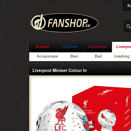
K
Arsenal
Chelsea
Barcelona
Liverpo
Accessoarer
Barn
Bad
Inredning
Liverpool Miniset Colour In