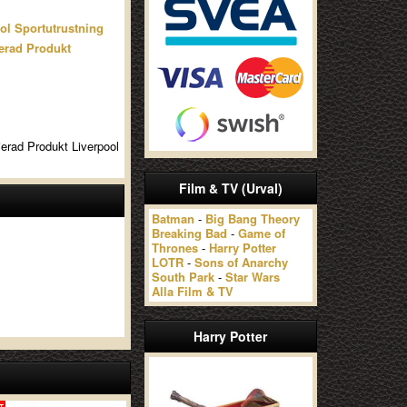
ol Sportutrustning
erad Produkt
ierad Produkt Liverpool
Film & TV (Urval)
Batman
-
Big Bang Theory
Breaking Bad
-
Game of
Thrones
-
Harry Potter
LOTR
-
Sons of Anarchy
South Park
-
Star Wars
Alla Film & TV
Harry Potter