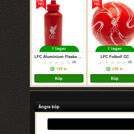
I lager
I lager
LFC Aluminium Flaska MT
LFC Fotboll CC
(0)
(0)
139 kr
249 kr
Ångra köp