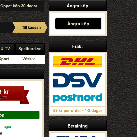
Ångra köp
Öppet köp 30 dagar
Ångra köp
Till kassan
Frakt
 & TV
Spelbord.se
Sport
Väskor
9 kr
9 kr
)
69 kr per order - 1-3 dagar
Betalning
i lager
ar