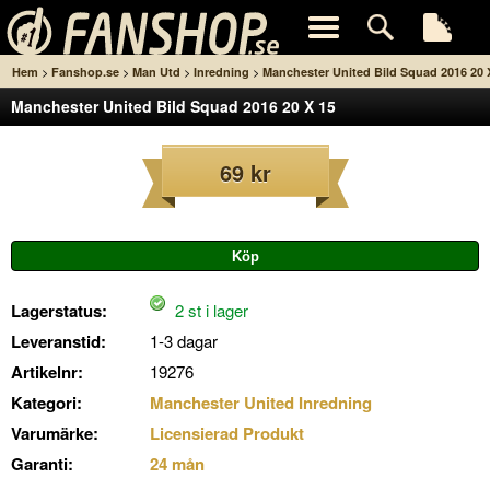
>
>
>
>
Hem
Fanshop.se
Man Utd
Inredning
Manchester United Bild Squad 2016 20 
Manchester United Bild Squad 2016 20 X 15
15
69 kr
Lagerstatus:
2 st i lager
Leveranstid:
1-3 dagar
Artikelnr:
19276
Kategori:
Manchester United Inredning
Varumärke:
Licensierad Produkt
Garanti:
24 mån