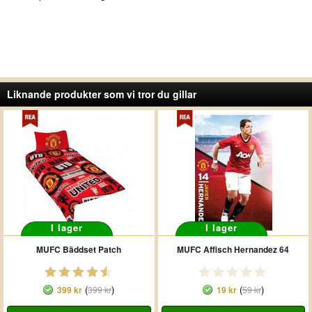
Liknande produkter som vi tror du gillar
I lager
I lager
MUFC Bäddset Patch
MUFC Affisch Hernandez 64
(
)
(
)
399 kr
399 kr
19 kr
59 kr