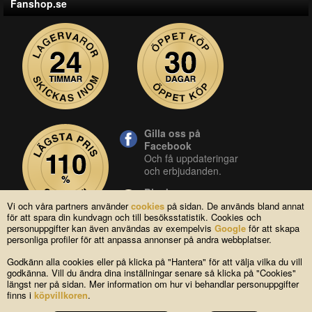
Fanshop.se
Gilla oss på
Facebook
Och få uppdateringar
och erbjudanden.
Blocket
Vår butik på blocket.
Vi och våra partners använder
cookies
på sidan. De används bland annat
för att spara din kundvagn och till besöksstatistik. Cookies och
YouTube
personuppgifter kan även användas av exempelvis
Google
för att skapa
Se våra produkter live
personliga profiler för att anpassa annonser på andra webbplatser.
i vår YouTube-kanal.
Godkänn alla cookies eller på klicka på "Hantera" för att välja vilka du vill
godkänna. Vill du ändra dina inställningar senare så klicka på "Cookies"
längst ner på sidan. Mer information om hur vi behandlar personuppgifter
Copyright © 2004-2026 Lagsidan AB
finns i
köpvillkoren
.
FAQ
|
Om oss
|
Köpvillkor
|
Cookies
|
Kontakta oss