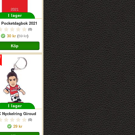
I lager
 Pocketdagbok 2021
(0)
30 kr
(
59 kr
)
I lager
 Nyckelring Giroud
(0)
29 kr