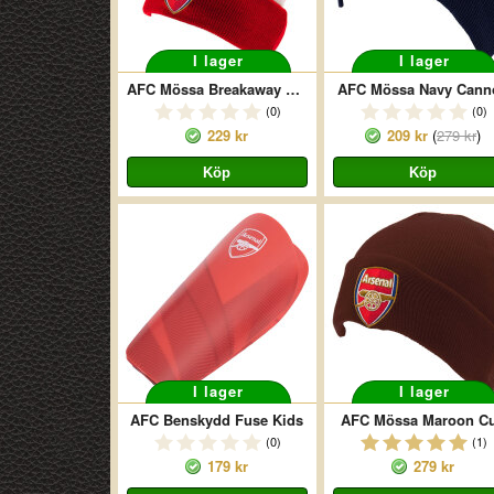
I lager
I lager
AFC Mössa Breakaway Youths
AFC Mössa Navy Cann
(0)
(0)
229 kr
209 kr
(
279 kr
)
I lager
I lager
AFC Benskydd Fuse Kids
AFC Mössa Maroon Cu
(0)
(1)
179 kr
279 kr