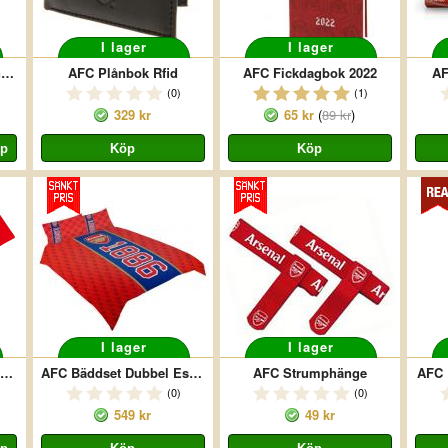
I lager
I lager
AFC T-shirt Legend Dennis Bergkamp Legend Röd
AFC Plånbok Rfid
AFC Fickdagbok 2022
AF
(0)
(1)
329 kr
65 kr
(
89 kr
)
I lager
I lager
FC T-shirt Legend Tony Adams Legend Röd
AFC Bäddset Dubbel Established
AFC Strumphänge
AFC 
(0)
(0)
549 kr
49 kr