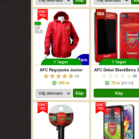
MB
LB
XLB
Barn
I lager
I lager
AFC Regnjacka Junior
AFC Dekal BlackBerry 
(1)
(0)
299 kr
75 kr
(
99 kr
)