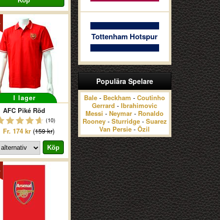
Tottenham Hotspur
Populära Spelare
I lager
Bale
-
Beckham
-
Coutinho
Gerrard
-
Ibrahimovic
AFC Piké Röd
Messi
-
Neymar
-
Ronaldo
(10)
Rooney
-
Sturridge
-
Suarez
Van Persie
-
Özil
Fr.
174 kr
(
159 kr
)