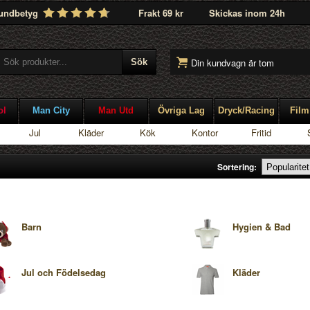
undbetyg
Frakt 69 kr
Skickas inom 24h
Din kundvagn är tom
ol
Man City
Man Utd
Övriga Lag
Dryck/Racing
Film
Jul
Kläder
Kök
Kontor
Fritid
Sortering:
Barn
Hygien & Bad
Jul och Födelsedag
Kläder