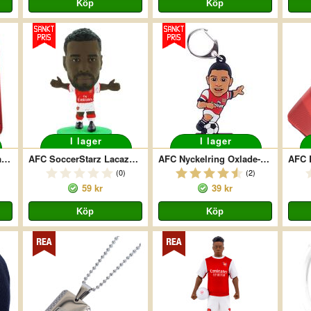
I lager
I lager
AFC Samsung Dekal Galaxy S5
AFC SoccerStarz Lacazette 2018-19
AFC Nyckelring Oxlade-Chamberlain
(0)
(2)
59 kr
39 kr