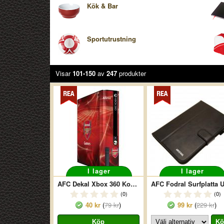
Kök & Bar
Sportutrustning
Visar
101-150
av
247
produkter
I lager
I lager
AFC Dekal Xbox 360 Konsoll (E/GO)
(0)
(0)
40 kr
(
79 kr
)
99 kr
(
229 kr
)