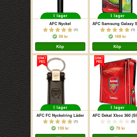
I lager
I lager
AFC Nyckel
(1)
(1)
59 kr
169 kr
I lager
I lager
AFC FC Nyckelring Läder
(1)
(0)
159 kr
79 kr