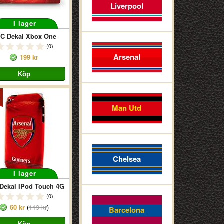
Liverpool
I lager
C Dekal Xbox One
(0)
Arsenal
199 kr
Man Utd
Chelsea
I lager
Dekal IPod Touch 4G
(0)
60 kr
(
119 kr
)
Barcelona