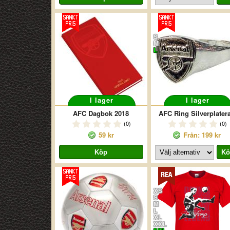
S
M
L
I lager
I lager
AFC Dagbok 2018
AFC Ring Silverplater
(0)
(0)
59 kr
Från: 199 kr
XS
S
M
L
XL
XXL