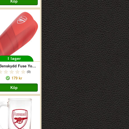
I lager
AFC Benskydd Fuse Youths
(0)
179 kr