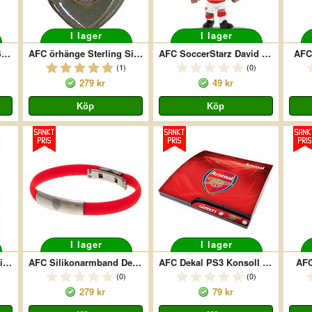
I lager
I lager
AFC Samsung Galaxy S5-skal 3D Hårt
AFC örhänge Sterling Silver Stud Crest
AFC SoccerStarz David Luiz
AFC
(1)
(0)
279 kr
49 kr
I lager
I lager
AFC Dekal Xbox 360 (Slim)
AFC Silikonarmband Deluxe
AFC Dekal PS3 Konsoll (Slim)
AFC
(0)
(0)
279 kr
79 kr