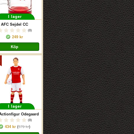
I lager
AFC Sejdel CC
(0)
249 kr
I lager
Actionfigur Odegaard
(0)
434 kr
(
579 kr
)