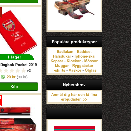
Populära produkttyper
Badlakan
-
Bäddset
Halsdukar
-
Iphone-skal
I lager
Kepsar
-
Klockor
-
Mössor
Dagbok Pocket 2019
Muggar
-
Ryggsäckar
T-shirts
-
Väskor
-
Ölglas
(0)
20 kr
(
39 kr
)
Nyhetsbrev
Anmäl dig här och få fina
erbjudaden >>