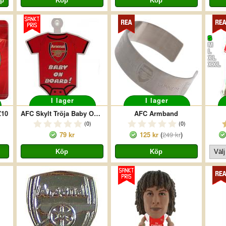
S
M
L
XL
XXL
I lager
I lager
Z10
AFC Skylt Tröja Baby On Board
AFC Armband
(0)
(0)
79 kr
125 kr
(
249 kr
)