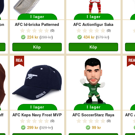
I lager
I lager
on
AFC Id-bricka Patterned
AFC Actionfigur Saka
(0)
(0)
224 kr
(
299 kr
)
434 kr
(
579 kr
)
I lager
I lager
ff
AFC Keps Navy Frost MVP
AFC SoccerStarz Raya
AFC 
(0)
(0)
299 kr
(
329 kr
)
99 kr