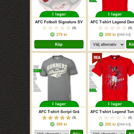
3XL
I lager
I lager
AFC Fotboll Signature SV
(0)
(0)
279 kr
200 kr
(
399 kr
)
XS
XS
XXS
S
S
M
M
L
L
XL
XL
XXL
XXL
3XL
I lager
I lager
AFC T-shirt Script Grå
A
(5)
(0)
399 kr
200 kr
(
399 kr
)