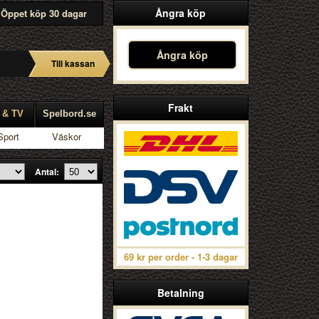
Ångra köp
Öppet köp 30 dagar
Ångra köp
Till kassan
Frakt
 & TV
Spelbord.se
Sport
Väskor
Antal:
69 kr per order - 1-3 dagar
Betalning