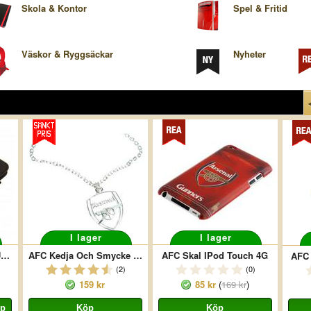
Skola & Kontor
Spel & Fritid
Väskor & Ryggsäckar
Nyheter
I lager
I lager
AFC Fodral Surfplatta Universal
AFC Kedja Och Smycke Silverplaterat Crest
AFC Skal IPod Touch 4G
AFC 
(2)
(0)
159 kr
85 kr
(
169 kr
)