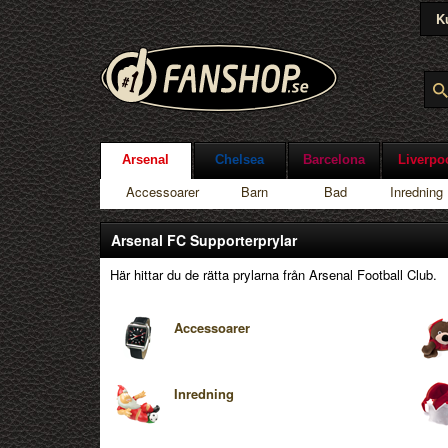
K
Arsenal
Chelsea
Barcelona
Liverpo
Accessoarer
Barn
Bad
Inredning
Arsenal FC Supporterprylar
Här hittar du de rätta prylarna från Arsenal Football Club.
Accessoarer
Inredning