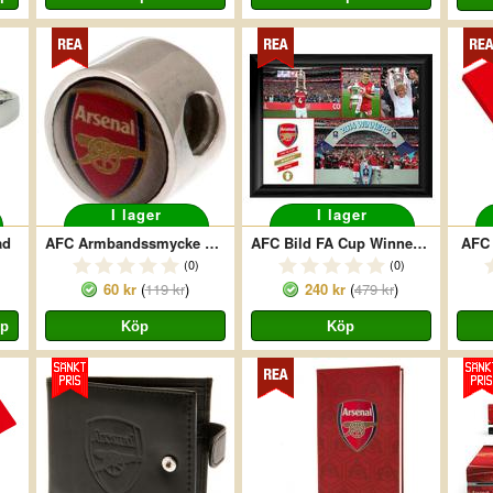
I lager
I lager
ad
AFC Armbandssmycke Crest
AFC Bild FA Cup Winners 40 X 30
AFC 
(0)
(0)
60 kr
(
119 kr
)
240 kr
(
479 kr
)