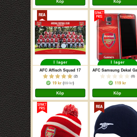
I lager
I lager
AFC Affisch Squad 17
(2)
(0)
19 kr
(
69 kr
)
119 kr