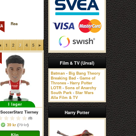
Rea
◄
1
2
3
4
5
►
Film & TV (Urval)
Batman
-
Big Bang Theory
Breaking Bad
-
Game of
Thrones
-
Harry Potter
LOTR
-
Sons of Anarchy
South Park
-
Star Wars
Alla Film & TV
I lager
SoccerStarz Tierney
Harry Potter
(0)
39 kr
(
79 kr
)