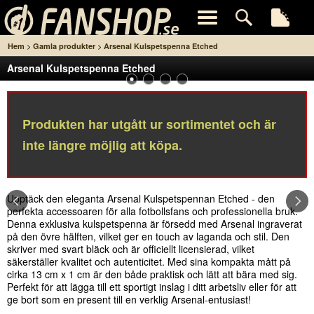
>
>
Hem
Gamla produkter
Arsenal Kulspetspenna Etched
Arsenal Kulspetspenna Etched
Produkten har utgått ur sortimentet och är
inte längre möjlig att köpa.
Upptäck den eleganta Arsenal Kulspetspennan Etched - den
perfekta accessoaren för alla fotbollsfans och professionella bruk.
Denna exklusiva kulspetspenna är försedd med Arsenal ingraverat
på den övre hälften, vilket ger en touch av laganda och stil. Den
skriver med svart bläck och är officiellt licensierad, vilket
säkerställer kvalitet och autenticitet. Med sina kompakta mått på
cirka 13 cm x 1 cm är den både praktisk och lätt att bära med sig.
Perfekt för att lägga till ett sportigt inslag i ditt arbetsliv eller för att
ge bort som en present till en verklig Arsenal-entusiast!