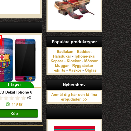
Populära produkttyper
Badlakan
-
Bäddset
Halsdukar
-
Iphone-skal
Kepsar
-
Klockor
-
Mössor
Muggar
-
Ryggsäckar
T-shirts
-
Väskor
-
Ölglas
I lager
Nyhetsbrev
CB Dekal Iphone 6
Anmäl dig här och få fina
(0)
erbjudaden >>
119 kr