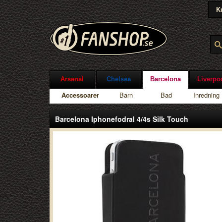
K
Arsenal
Chelsea
Barcelona
Liverpo
Accessoarer
Barn
Bad
Inredning
Barcelona Iphonefodral 4/4s Silk Touch