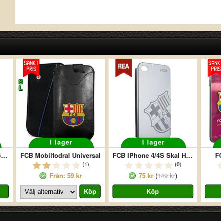
S
L
I lager
I lager
FCB Iphone 4/4S Skal Sidecrest Blå
FCB Mobilfodral Universal
FCB IPhone 4/4S Skal Hårt Sidecrest Silver
F
(1)
(0)
Från: 59 kr
75 kr
(
149 kr
)