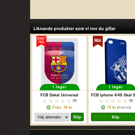
Liknande produkter som vi tror du gillar
I lager
I lager
FCB Dekal Universal
(0)
(0)
Från: 39 kr
75 kr
(
149 kr
)