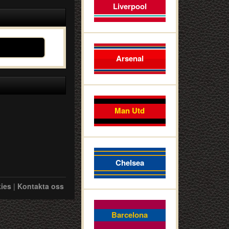
Liverpool
Arsenal
Man Utd
Chelsea
ies
|
Kontakta oss
Barcelona