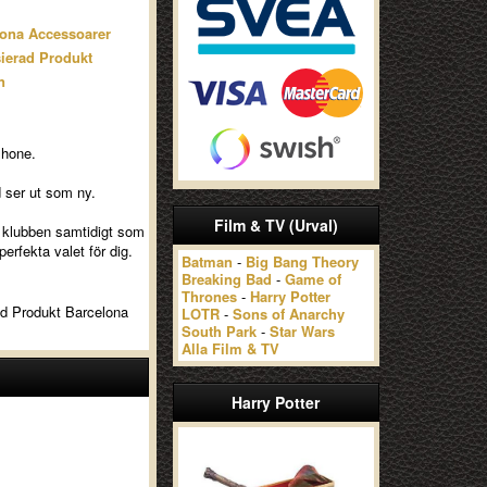
lona Accessoarer
ierad Produkt
n
Phone.
d ser ut som ny.
Film & TV (Urval)
ör klubben samtidigt som
erfekta valet för dig.
Batman
-
Big Bang Theory
Breaking Bad
-
Game of
Thrones
-
Harry Potter
rad Produkt Barcelona
LOTR
-
Sons of Anarchy
South Park
-
Star Wars
Alla Film & TV
Harry Potter