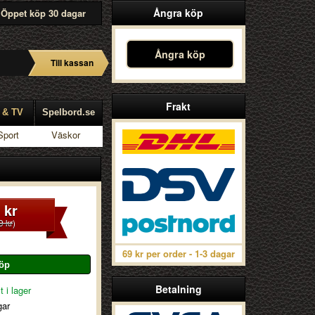
Ångra köp
Öppet köp 30 dagar
Ångra köp
Till kassan
Frakt
 & TV
Spelbord.se
Sport
Väskor
 kr
9 kr
)
69 kr per order - 1-3 dagar
Betalning
t i lager
gar