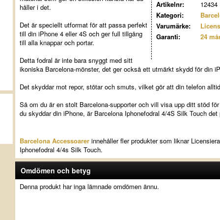
Artikelnr:
12434
håller i det.
Kategori:
Barce
Det är speciellt utformat för att passa perfekt
Varumärke:
Licens
till din iPhone 4 eller 4S och ger full tillgång
Garanti:
24 må
till alla knappar och portar.
Detta fodral är inte bara snyggt med sitt
ikoniska Barcelona-mönster, det ger också ett utmärkt skydd för din i
Det skyddar mot repor, stötar och smuts, vilket gör att din telefon allti
Så om du är en stolt Barcelona-supporter och vill visa upp ditt stöd f
du skyddar din iPhone, är Barcelona Iphonefodral 4/4S Silk Touch det p
Barcelona Accessoarer
innehåller fler produkter som liknar Licensie
Iphonefodral 4/4s Silk Touch.
Omdömen och betyg
Denna produkt har inga lämnade omdömen ännu.