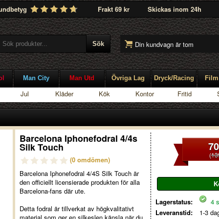
undbetyg
Frakt 69 kr
Skickas inom 24h
Din kundvagn är tom
ol
Man City
Man Utd
Övriga Lag
Dryck/Racing
Film
Jul
Kläder
Kök
Kontor
Fritid
Barcelona Iphonefodral 4/4s
70
Silk Touch
(
13
(0 omdömen)
Barcelona Iphonefodral 4/4S Silk Touch är
den officiellt licensierade produkten för alla
Barcelona-fans där ute.
Lagerstatus:
4 s
Detta fodral är tillverkat av högkvalitativt
Leveranstid:
1-3 da
material som ger en silkeslen känsla när du