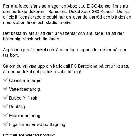
För alla fotbollsfans som äger en Xbox 360 E GO-konsol finns nu
den perfekta dekoren - Barcelona Dekal Xbox 360 Konsoll! Denna
officiellt licensierade produkt har en levande klarröd och blå design
med klubbmärket och stadionmotiv.
Det bästa av allt är att den är vattentät och anti-fade, så att den
håller sig fräsch och fin länge.
Appliceringen är enkel och lämnar inga repor eller rester när den
tas bort.
Så om du vill visa upp din kärlek till FC Barcelona på ett unikt sätt,
är denna dekal det perfekta valet för dig!
Oblekbara färger
Vattenbeständig
Bubbelfri finish
Reptålig
Enkel montering
Inga limrester vid borttagning
Officiell licensierad produkt