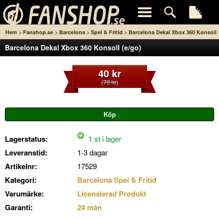
>
>
>
>
Hem
Fanshop.se
Barcelona
Spel & Fritid
Barcelona Dekal Xbox 360 Konsoll
Barcelona Dekal Xbox 360 Konsoll (e/go)
(e/go)
40 kr
(
79 kr
)
Lagerstatus:
1 st i lager
Leveranstid:
1-3 dagar
Artikelnr:
17529
Kategori:
Barcelona Spel & Fritid
Varumärke:
Licensierad Produkt
Garanti:
24 mån