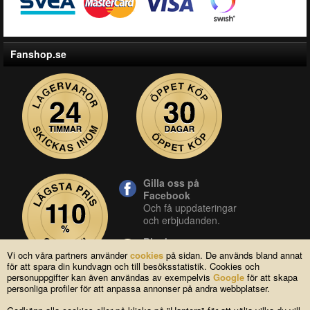
Fanshop.se
Gilla oss på
Facebook
Och få uppdateringar
och erbjudanden.
Blocket
Vår butik på blocket.
Vi och våra partners använder
cookies
på sidan. De används bland annat
för att spara din kundvagn och till besöksstatistik. Cookies och
YouTube
personuppgifter kan även användas av exempelvis
Google
för att skapa
Se våra produkter live
personliga profiler för att anpassa annonser på andra webbplatser.
i vår YouTube-kanal.