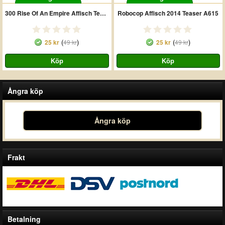
300 Rise Of An Empire Affisch Teaser A5
Robocop Affisch 2014 Teaser A615
(
)
(
)
25 kr
49 kr
25 kr
49 kr
Ångra köp
Ångra köp
Frakt
Betalning