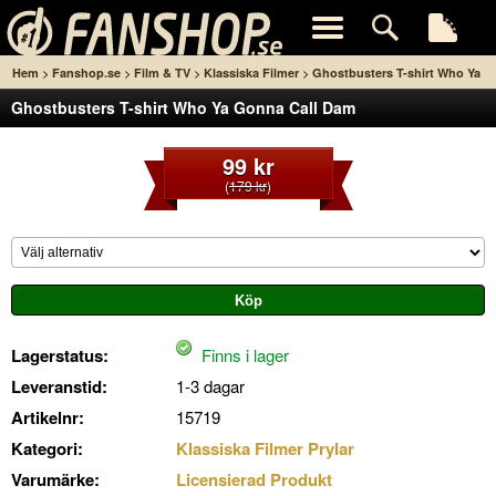
>
>
>
>
Hem
Fanshop.se
Film & TV
Klassiska Filmer
Ghostbusters T-shirt Who Ya
Ghostbusters T-shirt Who Ya Gonna Call Dam
Gonna Call Dam
99 kr
(
179 kr
)
Lagerstatus:
Finns i lager
Leveranstid:
1-3 dagar
Artikelnr:
15719
Kategori:
Klassiska Filmer Prylar
Varumärke:
Licensierad Produkt