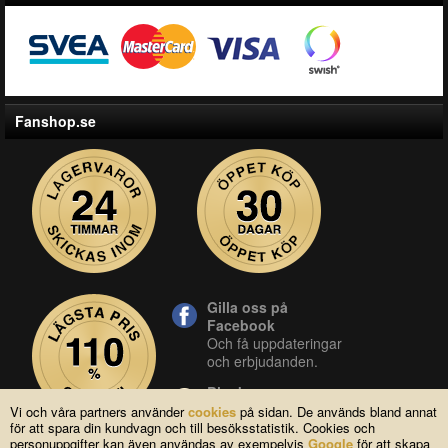
Fanshop.se
Gilla oss på
Facebook
Och få uppdateringar
och erbjudanden.
Blocket
Vår butik på blocket.
Vi och våra partners använder
cookies
på sidan. De används bland annat
för att spara din kundvagn och till besöksstatistik. Cookies och
YouTube
personuppgifter kan även användas av exempelvis
Google
för att skapa