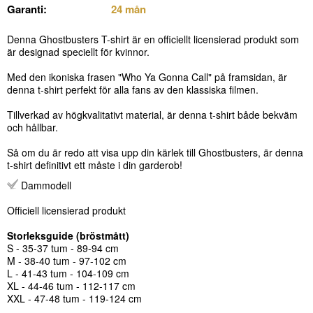
Garanti:
24 mån
Denna Ghostbusters T-shirt är en officiellt licensierad produkt som
är designad speciellt för kvinnor.
Med den ikoniska frasen "Who Ya Gonna Call" på framsidan, är
denna t-shirt perfekt för alla fans av den klassiska filmen.
Tillverkad av högkvalitativt material, är denna t-shirt både bekväm
och hållbar.
Så om du är redo att visa upp din kärlek till Ghostbusters, är denna
t-shirt definitivt ett måste i din garderob!
Dammodell
Officiell licensierad produkt
Storleksguide (bröstmått)
S - 35-37 tum - 89-94 cm
M - 38-40 tum - 97-102 cm
L - 41-43 tum - 104-109 cm
XL - 44-46 tum - 112-117 cm
XXL - 47-48 tum - 119-124 cm