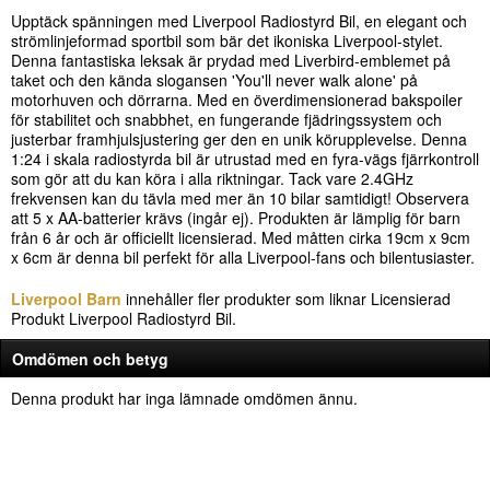
Upptäck spänningen med Liverpool Radiostyrd Bil, en elegant och
strömlinjeformad sportbil som bär det ikoniska Liverpool-stylet.
Denna fantastiska leksak är prydad med Liverbird-emblemet på
taket och den kända slogansen 'You'll never walk alone' på
motorhuven och dörrarna. Med en överdimensionerad bakspoiler
för stabilitet och snabbhet, en fungerande fjädringssystem och
justerbar framhjulsjustering ger den en unik körupplevelse. Denna
1:24 i skala radiostyrda bil är utrustad med en fyra-vägs fjärrkontroll
som gör att du kan köra i alla riktningar. Tack vare 2.4GHz
frekvensen kan du tävla med mer än 10 bilar samtidigt! Observera
att 5 x AA-batterier krävs (ingår ej). Produkten är lämplig för barn
från 6 år och är officiellt licensierad. Med måtten cirka 19cm x 9cm
x 6cm är denna bil perfekt för alla Liverpool-fans och bilentusiaster.
Liverpool Barn
innehåller fler produkter som liknar Licensierad
Produkt Liverpool Radiostyrd Bil.
Omdömen och betyg
Denna produkt har inga lämnade omdömen ännu.