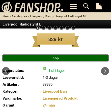
>
>
>
>
Hem
Fanshop.se
Liverpool
Barn
Liverpool Radiostyrd Bil
Liverpool Radiostyrd Bil
329 kr
Lagerstatus:
1 st i lager
Leveranstid:
1-3 dagar
Artikelnr:
38335
Kategori:
Liverpool Barn
Varumärke:
Licensierad Produkt
Garanti:
24 mån