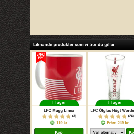
Liknande produkter som vi tror du gillar
I lager
I lager
LFC Mugg Linea
(3)
(26)
119 kr
Från: 249 kr