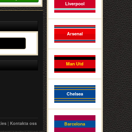
Liverpool
Arsenal
Man Utd
Chelsea
ies
|
Kontakta oss
Barcelona