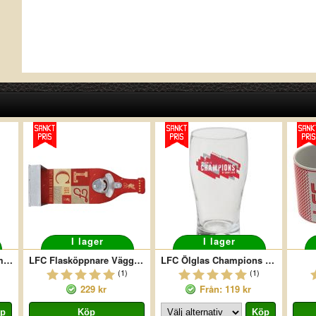
I lager
I lager
LFC Ölglas Högt Wordmark
LFC Flasköppnare Vägg Bottle
LFC Ölglas Champions Of Europe
(1)
(1)
229 kr
Från: 119 kr