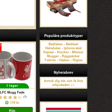
Populära produkttyper
Badlakan
-
Bäddset
Halsdukar
-
Iphone-skal
Kepsar
-
Klockor
-
Mössor
Muggar
-
Ryggsäckar
T-shirts
-
Väskor
-
Ölglas
Nyhetsbrev
Anmäl dig här och få fina
erbjudaden >>
I lager
LFC Mugg Fade
(7)
119 kr