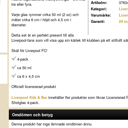
Artikelnr:
3763
tre eller fyra.
Kategori:
Live
Varje glas rymmer cirka 50 ml (2 oz) och
Varumärke:
Lice
mäter cirka 6 cm i höjd och 4,5 cm i
Garanti:
24 m
diameter.
Detta set är en perfekt present till alla
Liverpool-fans som vill visa upp sin kärlek till klubben på ett stilfullt sät
Skål för Liverpool FC!
4-pack
ca 50 ml
ca 6 x 4,5 cm
Officiell licensierad produkt
Liverpool Kök & Bar
innehåller fler produkter som liknar Licensierad 
Shotglas 4-pack.
Omdömen och betyg
Denna produkt har inga lämnade omdömen ännu.