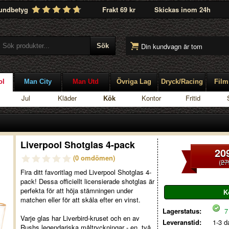
undbetyg
Frakt 69 kr
Skickas inom 24h
Din kundvagn är tom
ol
Man City
Man Utd
Övriga Lag
Dryck/Racing
Film
Jul
Kläder
Kök
Kontor
Fritid
Liverpool Shotglas 4-pack
20
(0 omdömen)
(
27
Fira ditt favoritlag med Liverpool Shotglas 4-
pack! Dessa officiellt licensierade shotglas är
perfekta för att höja stämningen under
matchen eller för att skåla efter en vinst.
Lagerstatus:
7 
Varje glas har Liverbird-kruset och en av
Leveranstid:
1-3 d
Rushs legendariska måltryckningar - en, två,