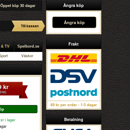
Ångra köp
Öppet köp 30 dagar
Ångra köp
Till kassan
Frakt
 & TV
Spelbord.se
Sport
Väskor
9 kr
9 kr
)
69 kr per order - 1-3 dagar
Betalning
st i lager
agar