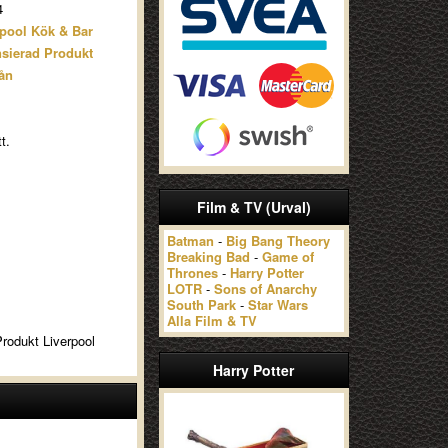
4
rpool Kök & Bar
nsierad Produkt
ån
t.
Film & TV (Urval)
Batman
-
Big Bang Theory
Breaking Bad
-
Game of
Thrones
-
Harry Potter
LOTR
-
Sons of Anarchy
South Park
-
Star Wars
Alla Film & TV
Produkt Liverpool
Harry Potter