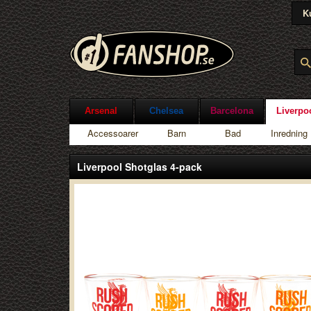
K
Arsenal
Chelsea
Barcelona
Liverpo
Accessoarer
Barn
Bad
Inredning
Liverpool Shotglas 4-pack