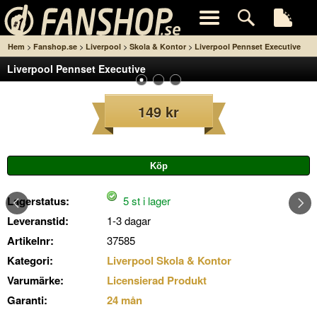
>
>
>
>
Hem
Fanshop.se
Liverpool
Skola & Kontor
Liverpool Pennset Executive
Liverpool Pennset Executive
149 kr
Lagerstatus:
5 st i lager
Leveranstid:
1-3 dagar
Artikelnr:
37585
Kategori:
Liverpool Skola & Kontor
Varumärke:
Licensierad Produkt
Garanti:
24 mån