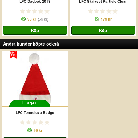
LFC Dagbok 2018
LFC Skrivset Particle Clear
(
)
30 kr
59 kr
179 kr
Andra kunder köpte också
I lager
LFC Tomteluva Badge
99 kr