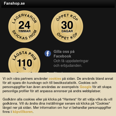
Fanshop.se
Gilla oss på
Facebook
Och få uppdateringar
och erbjudanden.
Blocket
Vår butik på blocket.
Vi och våra partners använder
cookies
på sidan. De används bland annat
för att spara din kundvagn och till besöksstatistik. Cookies och
YouTube
personuppgifter kan även användas av exempelvis
Google
för att skapa
Se våra produkter live
personliga profiler för att anpassa annonser på andra webbplatser.
i vår YouTube-kanal.
Godkänn alla cookies eller på klicka på "Hantera" för att välja vilka du vill
godkänna. Vill du ändra dina inställningar senare så klicka på "Cookies"
längst ner på sidan. Mer information om hur vi behandlar personuppgifter
Copyright © 2004-2026 Lagsidan AB
finns i
köpvillkoren
.