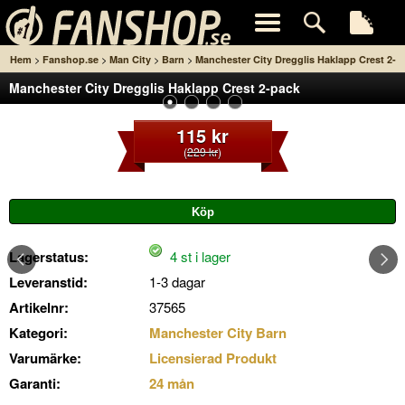
>
>
>
>
Hem
Fanshop.se
Man City
Barn
Manchester City Dregglis Haklapp Crest 2-
Manchester City Dregglis Haklapp Crest 2-pack
pack
115 kr
(
229 kr
)
Lagerstatus:
4 st i lager
Leveranstid:
1-3 dagar
Artikelnr:
37565
Kategori:
Manchester City Barn
Varumärke:
Licensierad Produkt
Garanti:
24 mån