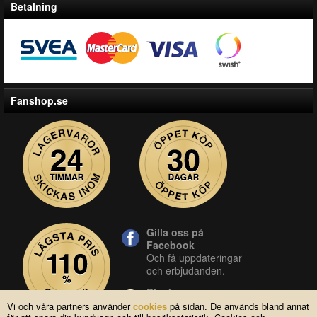
Betalning
Fanshop.se
Gilla oss på
Facebook
Och få uppdateringar
och erbjudanden.
Blocket
Vår butik på blocket.
Vi och våra partners använder
cookies
på sidan. De används bland annat