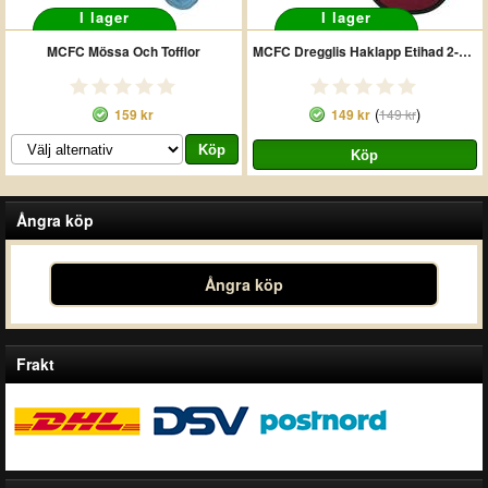
I lager
I lager
MCFC Mössa Och Tofflor
MCFC Dregglis Haklapp Etihad 2-pack
(
)
159 kr
149 kr
149 kr
Ångra köp
Ångra köp
Frakt