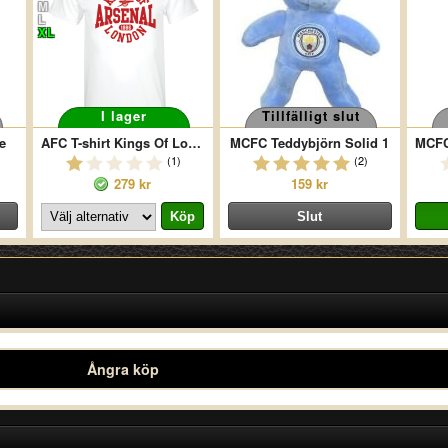
M
L
XL
I lager
Tillfälligt slut
e
AFC T-shirt Kings Of London Vit
MCFC Teddybjörn Solid 1
(1)
(2)
279 kr
159 kr
Ångra köp