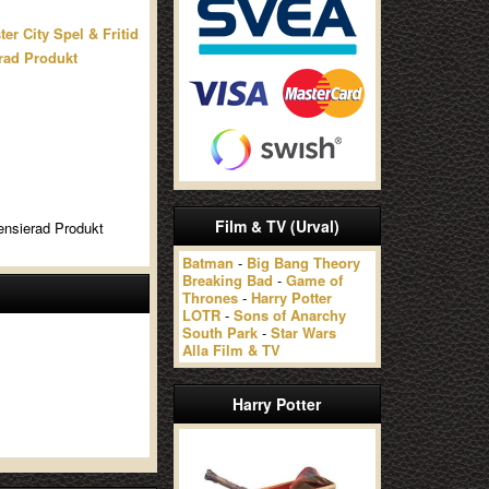
er City Spel & Fritid
rad Produkt
Film & TV (Urval)
censierad Produkt
Batman
-
Big Bang Theory
Breaking Bad
-
Game of
Thrones
-
Harry Potter
LOTR
-
Sons of Anarchy
South Park
-
Star Wars
Alla Film & TV
Harry Potter