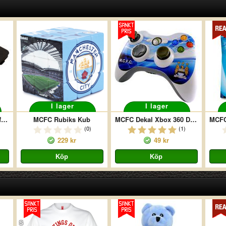
I lager
I lager
MCFC Universal Tablettfodral
MCFC Rubiks Kub
MCFC Dekal Xbox 360 Dosa
(0)
(1)
229 kr
49 kr
S