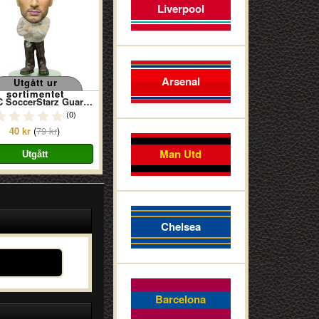
Liverpool
Arsenal
Utgått ur
sortimentet
MCFC SoccerStarz Guardiola Tracksuit
(0)
40 kr
(
79 kr
)
Man Utd
Chelsea
Barcelona