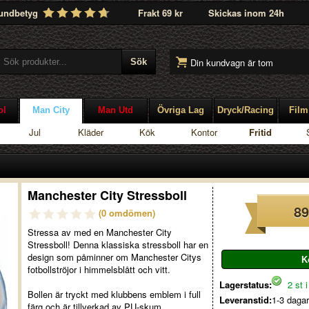
undbetyg
Frakt 69 kr
Skickas inom 24h
Din kundvagn är tom
ol
Man City
Man Utd
Övriga Lag
Dryck/Racing
Film
Jul
Kläder
Kök
Kontor
Fritid
Manchester City Stressboll
89
(0 omdömen)
Stressa av med en Manchester City
Stressboll! Denna klassiska stressboll har en
design som påminner om Manchester Citys
fotbollströjor i himmelsblått och vitt.
Lagerstatus:
2 st i
Bollen är tryckt med klubbens emblem i full
Leveranstid:
1-3 dagar
färg och är tillverkad av PU-skum.