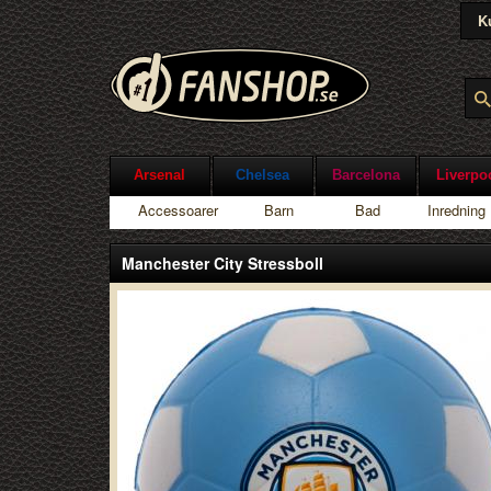
K
Arsenal
Chelsea
Barcelona
Liverpo
Accessoarer
Barn
Bad
Inredning
Manchester City Stressboll