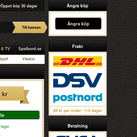
Ångra köp
Öppet köp 30 dagar
Ångra köp
Till kassan
Frakt
 & TV
Spelbord.se
Sport
Väskor
 kr
69 kr per order - 1-3 dagar
Betalning
 lager