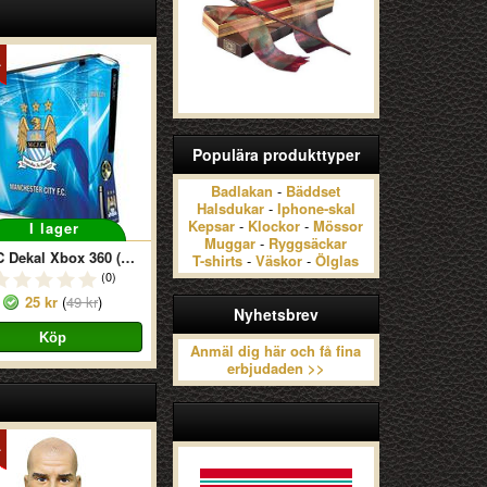
Populära produkttyper
Badlakan
-
Bäddset
Halsdukar
-
Iphone-skal
Kepsar
-
Klockor
-
Mössor
I lager
Muggar
-
Ryggsäckar
MCFC Dekal Xbox 360 (Slim)
T-shirts
-
Väskor
-
Ölglas
(0)
25 kr
(
49 kr
)
Nyhetsbrev
Anmäl dig här och få fina
erbjudaden >>