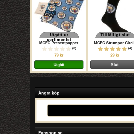
Utgått ur
Tillfälligt slut
sortimentet
MCFC Presentpapper
MCFC Strumpor Circl
(0)
(4)
79 kr
29 kr
Ångra köp
Fanshop.se