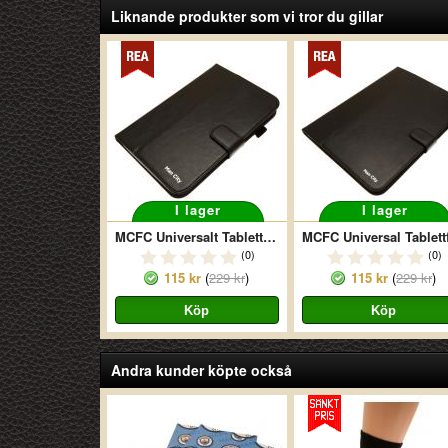
Liknande produkter som vi tror du gillar
I lager
I lager
MCFC Universalt Tablettfodral
(0)
(0)
115 kr
(
229 kr
)
115 kr
(
229 kr
)
Andra kunder köpte också