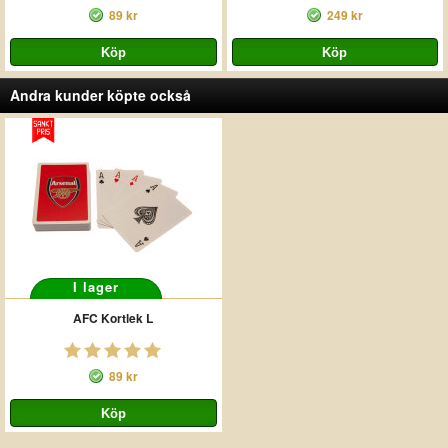
89 kr
249 kr
Andra kunder köpte också
I lager
AFC Kortlek L
89 kr