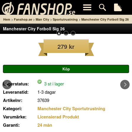
>
>
>
>
Hem
Fanshop.se
Man City
Sportutrustning
Manchester City Fotboll Sig 26
Manchester City Fotboll Sig 26
279 kr
Lagerstatus:
3 st i lager
Leveranstid:
1-3 dagar
Artikelnr:
37639
Kategori:
Manchester City Sportutrustning
Varumärke:
Licensierad Produkt
Garanti:
24 mån