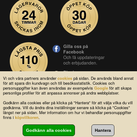
Gilla oss på
Facebook
Och få uppdateringar
och erbjudanden.
Blocket
Vår butik på blocket.
Vi och våra partners använder
cookies
på sidan. De används bland annat
för att spara din kundvagn och till besöksstatistik. Cookies och
YouTube
personuppgifter kan även användas av exempelvis
Google
för att skapa
Se våra produkter live
personliga profiler för att anpassa annonser på andra webbplatser.
i vår YouTube-kanal.
Godkänn alla cookies eller på klicka på "Hantera" för att välja vilka du vill
godkänna. Vill du ändra dina inställningar senare så klicka på "Cookies"
längst ner på sidan. Mer information om hur vi behandlar personuppgifter
Copyright © 2004-2026 Lagsidan AB
finns i
köpvillkoren
.
FAQ
|
Om oss
|
Köpvillkor
|
Cookies
|
Kontakta oss