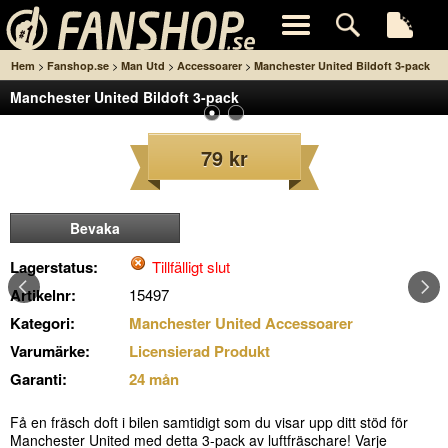
>
>
>
>
Hem
Fanshop.se
Man Utd
Accessoarer
Manchester United Bildoft 3-pack
Manchester United Bildoft 3-pack
79 kr
Bevaka
Lagerstatus:
Tillfälligt slut
Artikelnr:
15497
Kategori:
Manchester United Accessoarer
Varumärke:
Licensierad Produkt
Garanti:
24 mån
Få en fräsch doft i bilen samtidigt som du visar upp ditt stöd för
Manchester United med detta 3-pack av luftfräschare! Varje