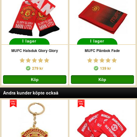
I lager
I lager
MUFC Halsduk Glory Glory
MUFC Plånbok Fade
279 kr
139 kr
Andra kunder köpte också