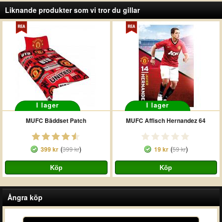
Liknande produkter som vi tror du gillar
I lager
I lager
MUFC Bäddset Patch
MUFC Affisch Hernandez 64
(
)
(
)
399 kr
399 kr
19 kr
59 kr
Ångra köp