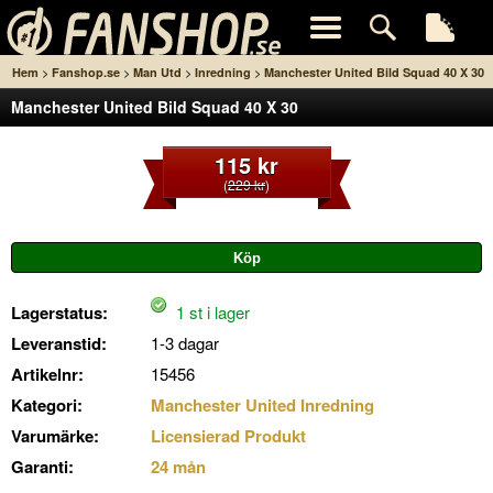
>
>
>
>
Hem
Fanshop.se
Man Utd
Inredning
Manchester United Bild Squad 40 X 30
Manchester United Bild Squad 40 X 30
115 kr
(
229 kr
)
Lagerstatus:
1 st i lager
Leveranstid:
1-3 dagar
Artikelnr:
15456
Kategori:
Manchester United Inredning
Varumärke:
Licensierad Produkt
Garanti:
24 mån