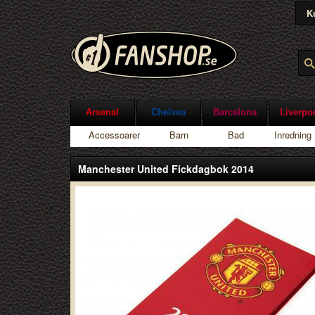
K
Arsenal
Chelsea
Barcelona
Liverpo
Accessoarer
Barn
Bad
Inredning
Manchester United Fickdagbok 2014