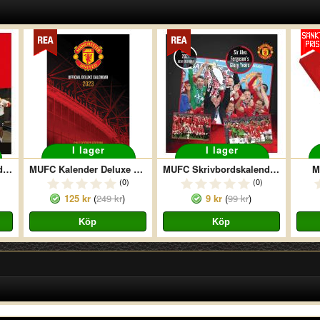
I lager
I lager
MUFC Skrivbordskalender 2017
MUFC Kalender Deluxe 2023
MUFC Skrivbordskalender 2021
M
(0)
(0)
125 kr
(
249 kr
)
9 kr
(
99 kr
)