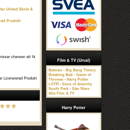
er United Skola &
rad Produkt
missar chansen att få
Film & TV (Urval)
Batman
-
Big Bang Theory
Breaking Bad
-
Game of
ar Licensierad Produkt
Thrones
-
Harry Potter
LOTR
-
Sons of Anarchy
South Park
-
Star Wars
Alla Film & TV
Harry Potter