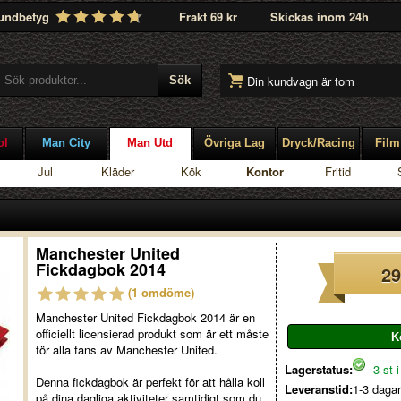
undbetyg
Frakt 69 kr
Skickas inom 24h
Din kundvagn är tom
ol
Man City
Man Utd
Övriga Lag
Dryck/Racing
Film
Jul
Kläder
Kök
Kontor
Fritid
Manchester United
Fickdagbok 2014
29
(1 omdöme)
Manchester United Fickdagbok 2014 är en
officiellt licensierad produkt som är ett måste
för alla fans av Manchester United.
Lagerstatus:
3 st i
Denna fickdagbok är perfekt för att hålla koll
Leveranstid:
1-3 dagar
på dina dagliga aktiviteter samtidigt som du