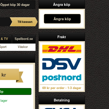
Ångra köp
Öppet köp 30 dagar
Ångra köp
Till kassan
Frakt
 & TV
Spelbord.se
Sport
Väskor
 kr
69 kr per order - 1-3 dagar
Betalning
 lager