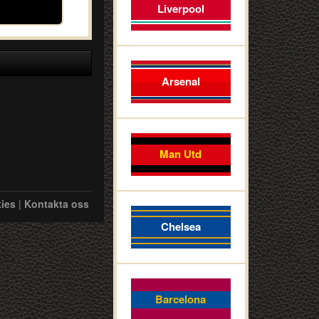
Liverpool
Arsenal
Man Utd
ies
|
Kontakta oss
Chelsea
Barcelona