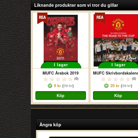
Liknande produkter som vi tror du gillar
I lager
I lager
MUFC Årsbok 2019
(0)
(0)
9 kr
(
39 kr
)
20 kr
(
39 kr
)
Ångra köp