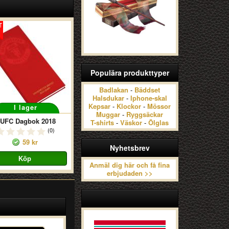
Populära produkttyper
Badlakan
-
Bäddset
Halsdukar
-
Iphone-skal
Kepsar
-
Klockor
-
Mössor
I lager
Muggar
-
Ryggsäckar
UFC Dagbok 2018
T-shirts
-
Väskor
-
Ölglas
(0)
59 kr
Nyhetsbrev
Anmäl dig här och få fina
erbjudaden >>