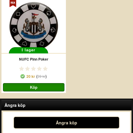
I lager
NUFC Pinn Poker
(
)
20 kr
39 kr
Ångra köp
Ångra köp