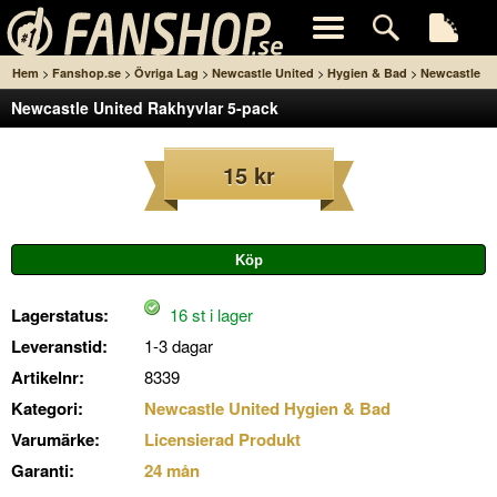
>
>
>
>
>
Hem
Fanshop.se
Övriga Lag
Newcastle United
Hygien & Bad
Newcastle
Newcastle United Rakhyvlar 5-pack
United Rakhyvlar 5-pack
15 kr
Lagerstatus:
16 st i lager
Leveranstid:
1-3 dagar
Artikelnr:
8339
Kategori:
Newcastle United Hygien & Bad
Varumärke:
Licensierad Produkt
Garanti:
24 mån