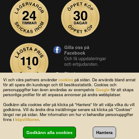
Gilla oss på
Facebook
Och få uppdateringar
och erbjudanden.
Blocket
Vår butik på blocket.
Vi och våra partners använder
cookies
på sidan. De används bland annat
för att spara din kundvagn och till besöksstatistik. Cookies och
YouTube
personuppgifter kan även användas av exempelvis
Google
för att skapa
Se våra produkter live
personliga profiler för att anpassa annonser på andra webbplatser.
i vår YouTube-kanal.
Godkänn alla cookies eller på klicka på "Hantera" för att välja vilka du vill
godkänna. Vill du ändra dina inställningar senare så klicka på "Cookies"
längst ner på sidan. Mer information om hur vi behandlar personuppgifter
Copyright © 2004-2026 Lagsidan AB
finns i
köpvillkoren
.
FAQ
|
Om oss
|
Köpvillkor
|
Cookies
|
Kontakta oss