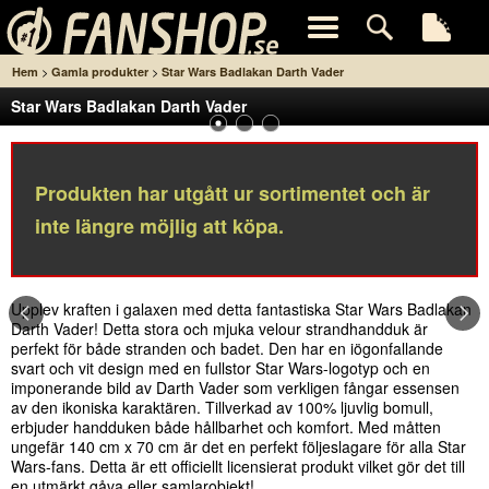
>
>
Hem
Gamla produkter
Star Wars Badlakan Darth Vader
Star Wars Badlakan Darth Vader
Produkten har utgått ur sortimentet och är
inte längre möjlig att köpa.
Upplev kraften i galaxen med detta fantastiska Star Wars Badlakan
Darth Vader! Detta stora och mjuka velour strandhandduk är
perfekt för både stranden och badet. Den har en iögonfallande
svart och vit design med en fullstor Star Wars-logotyp och en
imponerande bild av Darth Vader som verkligen fångar essensen
av den ikoniska karaktären. Tillverkad av 100% ljuvlig bomull,
erbjuder handduken både hållbarhet och komfort. Med måtten
ungefär 140 cm x 70 cm är det en perfekt följeslagare för alla Star
Wars-fans. Detta är ett officiellt licensierat produkt vilket gör det till
en utmärkt gåva eller samlarobjekt!