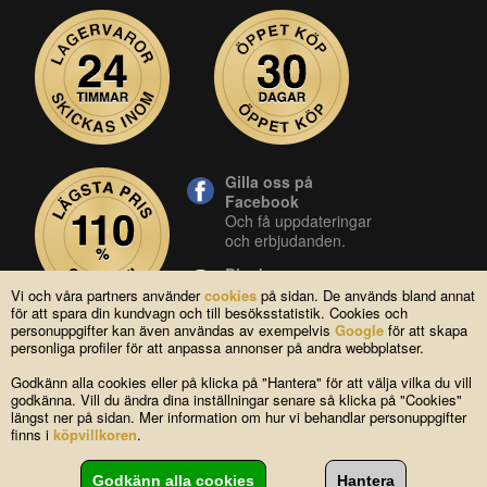
Gilla oss på
Facebook
Och få uppdateringar
och erbjudanden.
Blocket
Vår butik på blocket.
Vi och våra partners använder
cookies
på sidan. De används bland annat
för att spara din kundvagn och till besöksstatistik. Cookies och
YouTube
personuppgifter kan även användas av exempelvis
Google
för att skapa
Se våra produkter live
personliga profiler för att anpassa annonser på andra webbplatser.
i vår YouTube-kanal.
Godkänn alla cookies eller på klicka på "Hantera" för att välja vilka du vill
godkänna. Vill du ändra dina inställningar senare så klicka på "Cookies"
längst ner på sidan. Mer information om hur vi behandlar personuppgifter
Copyright © 2004-2026 Lagsidan AB
finns i
köpvillkoren
.
FAQ
|
Om oss
|
Köpvillkor
|
Cookies
|
Kontakta oss