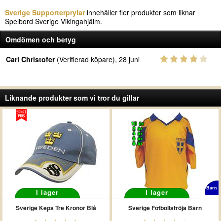
Sverige Supporterprylar
innehåller fler produkter som liknar
Spelbord Sverige Vikingahjälm.
Omdömen och betyg
Carl Christofer
(Verifierad köpare), 28 juni
Liknande produkter som vi tror du gillar
10 år
2 år
4 år
6 år
8 år
Barn
I lager
I lager
Sverige Keps Tre Kronor Blå
Sverige Fotbollströja Barn