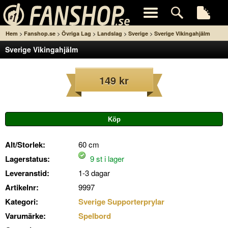
>
>
>
>
>
Hem
Fanshop.se
Övriga Lag
Landslag
Sverige
Sverige Vikingahjälm
Sverige Vikingahjälm
149 kr
Alt/Storlek:
60 cm
Lagerstatus:
9 st i lager
Leveranstid:
1-3 dagar
Artikelnr:
9997
Kategori:
Sverige Supporterprylar
Varumärke:
Spelbord