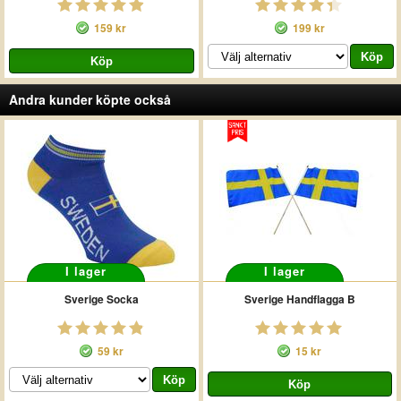
159 kr
199 kr
Andra kunder köpte också
I lager
I lager
Sverige Socka
Sverige Handflagga B
59 kr
15 kr