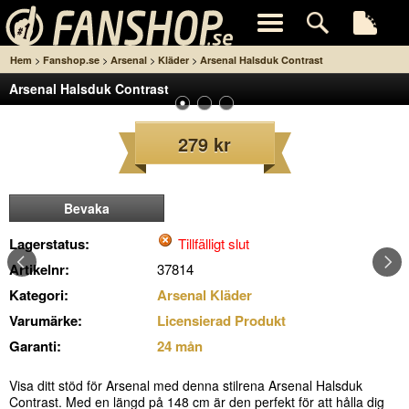
>
>
>
>
Hem
Fanshop.se
Arsenal
Kläder
Arsenal Halsduk Contrast
Arsenal Halsduk Contrast
279 kr
Bevaka
Lagerstatus:
Tillfälligt slut
Artikelnr:
37814
Kategori:
Arsenal Kläder
Varumärke:
Licensierad Produkt
Garanti:
24 mån
Visa ditt stöd för Arsenal med denna stilrena Arsenal Halsduk
Contrast. Med en längd på 148 cm är den perfekt för att hålla dig