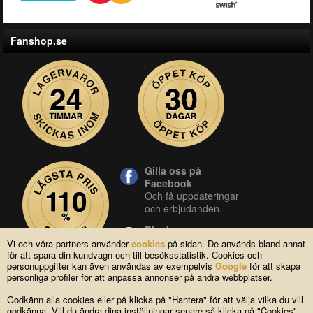
Fanshop.se
Gilla oss på
Facebook
Och få uppdateringar
och erbjudanden.
Blocket
Vår butik på blocket.
Vi och våra partners använder
cookies
på sidan. De används bland annat
för att spara din kundvagn och till besöksstatistik. Cookies och
YouTube
personuppgifter kan även användas av exempelvis
Google
för att skapa
Se våra produkter live
personliga profiler för att anpassa annonser på andra webbplatser.
i vår YouTube-kanal.
Godkänn alla cookies eller på klicka på "Hantera" för att välja vilka du vill
godkänna. Vill du ändra dina inställningar senare så klicka på "Cookies"