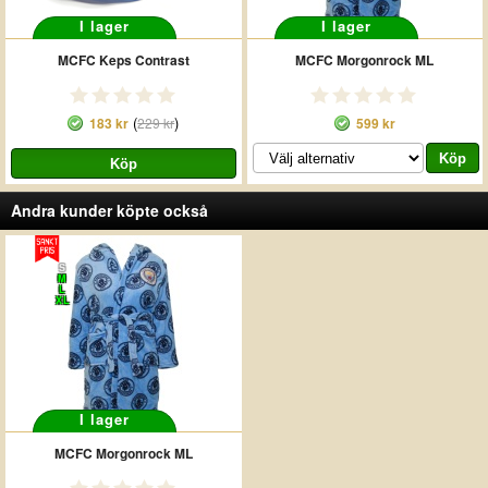
I lager
I lager
MCFC Keps Contrast
MCFC Morgonrock ML
(
)
183 kr
229 kr
599 kr
Andra kunder köpte också
S
M
L
XL
I lager
MCFC Morgonrock ML