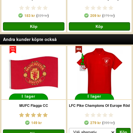
(
)
(
)
183 kr
229 kr
209 kr
279 kr
Andra kunder köpte också
L
M
S
XL
XXL
3XL
I lager
I lager
MUFC Flagga CC
LFC Pike Champions Of Europe Röd
(
)
149 kr
279 kr
399 kr