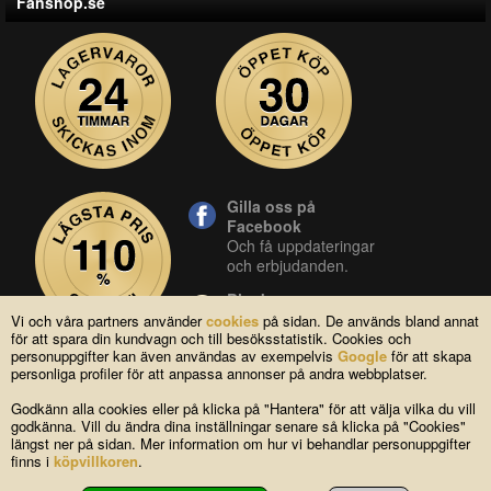
Fanshop.se
Gilla oss på
Facebook
Och få uppdateringar
och erbjudanden.
Blocket
Vår butik på blocket.
Vi och våra partners använder
cookies
på sidan. De används bland annat
för att spara din kundvagn och till besöksstatistik. Cookies och
YouTube
personuppgifter kan även användas av exempelvis
Google
för att skapa
Se våra produkter live
personliga profiler för att anpassa annonser på andra webbplatser.
i vår YouTube-kanal.
Godkänn alla cookies eller på klicka på "Hantera" för att välja vilka du vill
godkänna. Vill du ändra dina inställningar senare så klicka på "Cookies"
längst ner på sidan. Mer information om hur vi behandlar personuppgifter
Copyright © 2004-2026 Lagsidan AB
finns i
köpvillkoren
.
FAQ
|
Om oss
|
Köpvillkor
|
Cookies
|
Kontakta oss