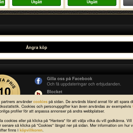
Ångra köp
Gilla oss på Facebook
Och få uppdateringar och erbjudanden.
Blocket
Vår butik på blocket.
a partners använder
cookies
på sidan. De används bland annat för att spara 
YouTube
esöksstatistik. Cookies och personuppgifter kan även användas av exempelvis
Se våra produkter live i vår YouTube-kanal.
nliga profiler för att anpassa annonser på andra webbplatser.
a cookies eller på klicka på "Hantera" för att välja vilka du vill godkänna. Vill
ar senare så klicka på "Cookies" längst ner på sidan. Mer information om hur v
FAQ
|
Om oss
|
Köpvillkor
|
Cook
fter finns i
köpvillkoren
.