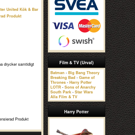
er United Kök & Bar
rad Produkt
Film & TV (Urval)
a drycker samtidigt
Batman
-
Big Bang Theory
Breaking Bad
-
Game of
Thrones
-
Harry Potter
LOTR
-
Sons of Anarchy
South Park
-
Star Wars
Alla Film & TV
Harry Potter
censierad Produkt