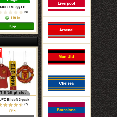
Liverpool
MUFC Mugg FD
(0)
119 kr
Arsenal
Man Utd
Chelsea
Tillfälligt slut
FC Bildoft 3-pack
(7)
Barcelona
79 kr