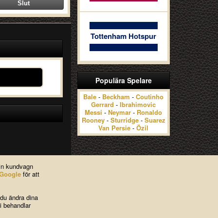
Tottenham Hotspur
Populära Spelare
Bale
-
Beckham
-
Coutinho
Gerrard
-
Ibrahimovic
Messi
-
Neymar
-
Ronaldo
Rooney
-
Sturridge
-
Suarez
Van Persie
-
Özil
din kundvagn
Google
för att
 du ändra dina
i behandlar
ies
|
Kontakta oss