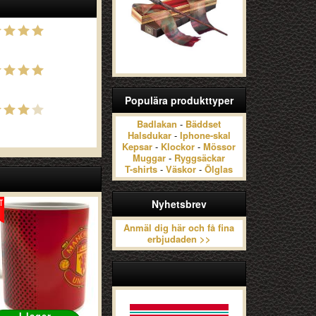
Populära produkttyper
Badlakan
-
Bäddset
Halsdukar
-
Iphone-skal
Kepsar
-
Klockor
-
Mössor
Muggar
-
Ryggsäckar
T-shirts
-
Väskor
-
Ölglas
Nyhetsbrev
Anmäl dig här och få fina
erbjudaden >>
I lager