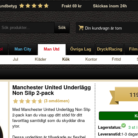
undbetyg
Frakt 69 kr
Skickas inom 24h
Din kundvagn är tom
ol
Man City
Man Utd
Övriga Lag
Dryck/Racing
Film
Jul
Kläder
Kök
Kontor
Fritid
Manchester United Underlägg
Non Slip 2-pack
11
(3 omdömen)
Med Manchester United Underlägg Non Slip
2-pack kan du visa upp ditt stöd för ditt
favoritlag samtidigt som du skyddar dina
ytor.
Lagerstatus:
3 st i
Leveranstid:
1-3 dagar
Dessa underlägg är tillverkade av flexibel