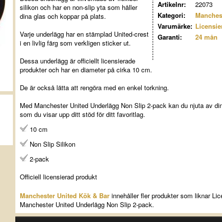
Artikelnr:
22073
silikon och har en non-slip yta som håller
Kategori:
Manchest
dina glas och koppar på plats.
Varumärke:
Licensie
Varje underlägg har en stämplad United-crest
Garanti:
24 mån
i en livlig färg som verkligen sticker ut.
Dessa underlägg är officiellt licensierade
produkter och har en diameter på cirka 10 cm.
De är också lätta att rengöra med en enkel torkning.
Med Manchester United Underlägg Non Slip 2-pack kan du njuta av din
som du visar upp ditt stöd för ditt favoritlag.
10 cm
Non Slip Silikon
2-pack
Officiell licensierad produkt
Manchester United Kök & Bar
innehåller fler produkter som liknar Li
Manchester United Underlägg Non Slip 2-pack.