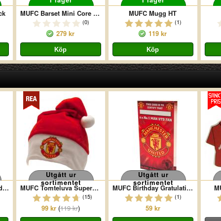
ck
MUFC Barset Mini Core Stripe
MUFC Mugg HT
(0)
(1)
279 kr
119 kr
Utgått ur
Utgått ur
sortimentet
sortimentet
MUFC Ölglas Högt Wordmark
MUFC Tomteluva Supersoft
MUFC Birthday Gratulationskort No 1 Fan
MU
(15)
(1)
99 kr
(
119 kr
)
59 kr