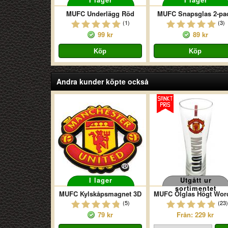
MUFC Underlägg Röd
MUFC Snapsglas 2-pa
(1)
(3)
99 kr
89 kr
Andra kunder köpte också
I lager
Utgått ur
sortimentet
MUFC Kylskåpsmagnet 3D
(5)
(23)
79 kr
Från: 229 kr