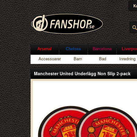
K
Arsenal
Chelsea
Barcelona
Liverpo
Accessoarer
Barn
Bad
Inredning
Manchester United Underlägg Non Slip 2-pack