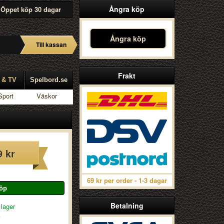
Ångra köp
Öppet köp 30 dagar
Ångra köp
Till kassan
Frakt
 & TV
Spelbord.se
Sport
Väskor
9 kr
69 kr per order - 1-3 dagar
Betalning
 lager